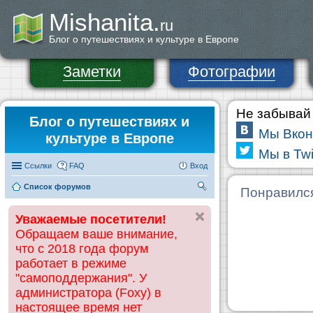
Mishanita.
ru
Блог о путешествиях и культуре в Европе
Заметки
Фотографии
Не забывай 
Блог о путешествиях и
Мы Вкон
культуре в Европе
Мы в Twi
Ссылки
FAQ
Вход
Список форумов
П
Понравилс
ои
Уважаемые посетители!
ск
Обращаем ваше внимание,
что с 2018 года форум
работает в режиме
"самоподдержания". У
администратора (Foxy) в
настоящее время нет