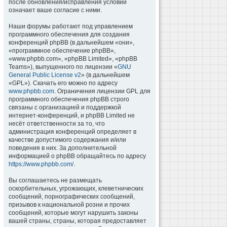
после обновления/исправления условий
означает ваше согласие с ними.
Наши форумы работают под управлением
программного обеспечения для создания
конференций phpBB (в дальнейшем «они»,
«программное обеспечение phpBB»,
«www.phpbb.com», «phpBB Limited», «phpBB
Teams»), выпущенного по лицензии «
GNU
General Public License v2
» (в дальнейшем
«GPL»). Скачать его можно по адресу
www.phpbb.com
. Ограничения лицензии GPL для
программного обеспечения phpBB строго
связаны с организацией и поддержкой
интернет-конференций, и phpBB Limited не
несёт ответственности за то, что
администрация конференций определяет в
качестве допустимого содержания и/или
поведения в них. За дополнительной
информацией о phpBB обращайтесь по адресу
https://www.phpbb.com/
.
Вы соглашаетесь не размещать
оскорбительных, угрожающих, клеветнических
сообщений, порнографических сообщений,
призывов к национальной розни и прочих
сообщений, которые могут нарушить законы
вашей страны, страны, которая предоставляет