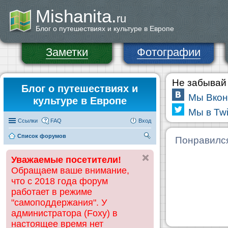
Mishanita.
ru
Блог о путешествиях и культуре в Европе
Заметки
Фотографии
Не забывай 
Блог о путешествиях и
Мы Вкон
культуре в Европе
Мы в Twi
Ссылки
FAQ
Вход
Список форумов
П
Понравилс
ои
Уважаемые посетители!
ск
Обращаем ваше внимание,
что с 2018 года форум
работает в режиме
"самоподдержания". У
администратора (Foxy) в
настоящее время нет