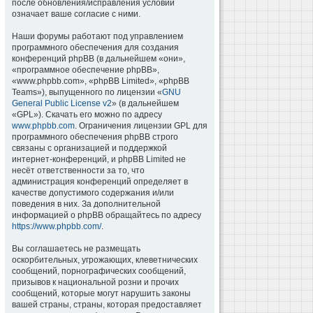
после обновления/исправления условий
означает ваше согласие с ними.
Наши форумы работают под управлением
программного обеспечения для создания
конференций phpBB (в дальнейшем «они»,
«программное обеспечение phpBB»,
«www.phpbb.com», «phpBB Limited», «phpBB
Teams»), выпущенного по лицензии «
GNU
General Public License v2
» (в дальнейшем
«GPL»). Скачать его можно по адресу
www.phpbb.com
. Ограничения лицензии GPL для
программного обеспечения phpBB строго
связаны с организацией и поддержкой
интернет-конференций, и phpBB Limited не
несёт ответственности за то, что
администрация конференций определяет в
качестве допустимого содержания и/или
поведения в них. За дополнительной
информацией о phpBB обращайтесь по адресу
https://www.phpbb.com/
.
Вы соглашаетесь не размещать
оскорбительных, угрожающих, клеветнических
сообщений, порнографических сообщений,
призывов к национальной розни и прочих
сообщений, которые могут нарушить законы
вашей страны, страны, которая предоставляет