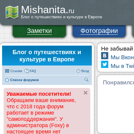
Mishanita.
ru
Блог о путешествиях и культуре в Европе
Заметки
Фотографии
Не забывай 
Блог о путешествиях и
Мы Вкон
культуре в Европе
Мы в Twi
Ссылки
FAQ
Вход
Список форумов
П
Понравилс
ои
Уважаемые посетители!
ск
Обращаем ваше внимание,
что с 2018 года форум
работает в режиме
"самоподдержания". У
администратора (Foxy) в
настоящее время нет