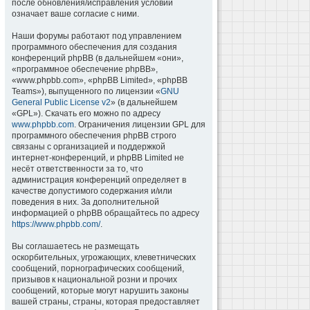
после обновления/исправления условий
означает ваше согласие с ними.
Наши форумы работают под управлением
программного обеспечения для создания
конференций phpBB (в дальнейшем «они»,
«программное обеспечение phpBB»,
«www.phpbb.com», «phpBB Limited», «phpBB
Teams»), выпущенного по лицензии «
GNU
General Public License v2
» (в дальнейшем
«GPL»). Скачать его можно по адресу
www.phpbb.com
. Ограничения лицензии GPL для
программного обеспечения phpBB строго
связаны с организацией и поддержкой
интернет-конференций, и phpBB Limited не
несёт ответственности за то, что
администрация конференций определяет в
качестве допустимого содержания и/или
поведения в них. За дополнительной
информацией о phpBB обращайтесь по адресу
https://www.phpbb.com/
.
Вы соглашаетесь не размещать
оскорбительных, угрожающих, клеветнических
сообщений, порнографических сообщений,
призывов к национальной розни и прочих
сообщений, которые могут нарушить законы
вашей страны, страны, которая предоставляет