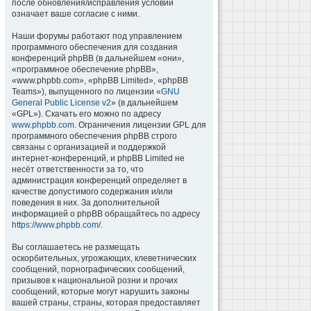
после обновления/исправления условий
означает ваше согласие с ними.
Наши форумы работают под управлением
программного обеспечения для создания
конференций phpBB (в дальнейшем «они»,
«программное обеспечение phpBB»,
«www.phpbb.com», «phpBB Limited», «phpBB
Teams»), выпущенного по лицензии «
GNU
General Public License v2
» (в дальнейшем
«GPL»). Скачать его можно по адресу
www.phpbb.com
. Ограничения лицензии GPL для
программного обеспечения phpBB строго
связаны с организацией и поддержкой
интернет-конференций, и phpBB Limited не
несёт ответственности за то, что
администрация конференций определяет в
качестве допустимого содержания и/или
поведения в них. За дополнительной
информацией о phpBB обращайтесь по адресу
https://www.phpbb.com/
.
Вы соглашаетесь не размещать
оскорбительных, угрожающих, клеветнических
сообщений, порнографических сообщений,
призывов к национальной розни и прочих
сообщений, которые могут нарушить законы
вашей страны, страны, которая предоставляет