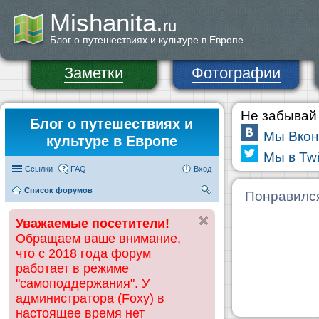
Mishanita.
ru
Блог о путешествиях и культуре в Европе
Заметки
Фотографии
Не забывай 
Блог о путешествиях и
Мы Вкон
культуре в Европе
Мы в Twi
Ссылки
FAQ
Вход
Список форумов
П
Понравилс
ои
Уважаемые посетители!
ск
Обращаем ваше внимание,
что с 2018 года форум
работает в режиме
"самоподдержания". У
администратора (Foxy) в
настоящее время нет