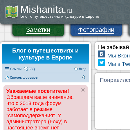
Mishanita.
ru
Блог о путешествиях и культуре в Европе
Заметки
Фотографии
Не забывай 
Блог о путешествиях и
Мы Вкон
культуре в Европе
Мы в Twi
Ссылки
FAQ
Вход
Список форумов
П
Понравилс
ои
Уважаемые посетители!
ск
Обращаем ваше внимание,
что с 2018 года форум
работает в режиме
"самоподдержания". У
администратора (Foxy) в
настоящее время нет