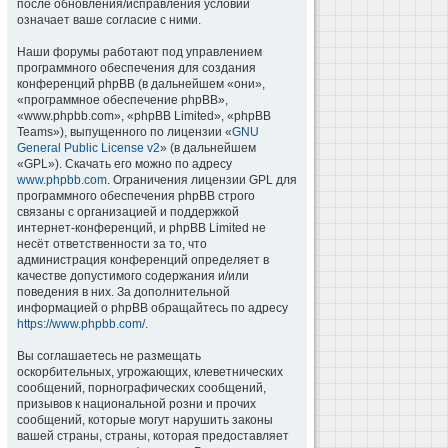
после обновления/исправления условий
означает ваше согласие с ними.
Наши форумы работают под управлением
программного обеспечения для создания
конференций phpBB (в дальнейшем «они»,
«программное обеспечение phpBB»,
«www.phpbb.com», «phpBB Limited», «phpBB
Teams»), выпущенного по лицензии «
GNU
General Public License v2
» (в дальнейшем
«GPL»). Скачать его можно по адресу
www.phpbb.com
. Ограничения лицензии GPL для
программного обеспечения phpBB строго
связаны с организацией и поддержкой
интернет-конференций, и phpBB Limited не
несёт ответственности за то, что
администрация конференций определяет в
качестве допустимого содержания и/или
поведения в них. За дополнительной
информацией о phpBB обращайтесь по адресу
https://www.phpbb.com/
.
Вы соглашаетесь не размещать
оскорбительных, угрожающих, клеветнических
сообщений, порнографических сообщений,
призывов к национальной розни и прочих
сообщений, которые могут нарушить законы
вашей страны, страны, которая предоставляет