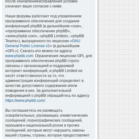
после обновления/исправления условий
означает ваше согласие с ними.
Наши форумы работают под управлением
программного обеспечения для создания
конференций phpBB (в дальнейшем «они»,
«программное обеспечение phpBB»,
«www.phpbb.com», «phpBB Limited», «phpBB
Teams»), выпущенного по лицензии «
GNU
General Public License v2
» (в дальнейшем
«GPL»). Скачать его можно по адресу
www.phpbb.com
. Ограничения лицензии GPL для
программного обеспечения phpBB строго
связаны с организацией и поддержкой
интернет-конференций, и phpBB Limited не
несёт ответственности за то, что
администрация конференций определяет в
качестве допустимого содержания и/или
поведения в них. За дополнительной
информацией о phpBB обращайтесь по адресу
https://www.phpbb.com/
.
Вы соглашаетесь не размещать
оскорбительных, угрожающих, клеветнических
сообщений, порнографических сообщений,
призывов к национальной розни и прочих
сообщений, которые могут нарушить законы
вашей страны, страны, которая предоставляет