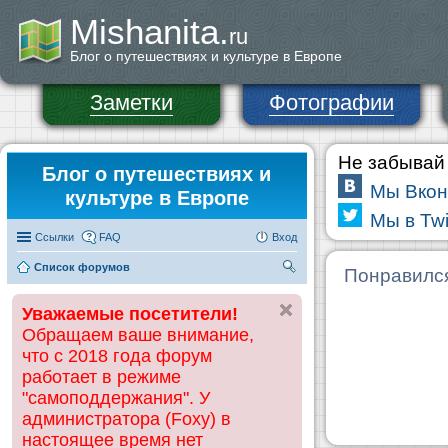
Mishanita.
ru
Блог о путешествиях и культуре в Европе
Заметки
Фотографии
Не забывай 
Блог о путешествиях и
Мы Вкон
культуре в Европе
Мы в Twi
Ссылки
FAQ
Вход
Список форумов
П
Понравилс
ои
Уважаемые посетители!
ск
Обращаем ваше внимание,
что с 2018 года форум
работает в режиме
"самоподдержания". У
администратора (Foxy) в
настоящее время нет