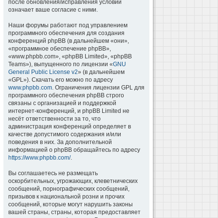
после обновления/исправления условий
означает ваше согласие с ними.
Наши форумы работают под управлением
программного обеспечения для создания
конференций phpBB (в дальнейшем «они»,
«программное обеспечение phpBB»,
«www.phpbb.com», «phpBB Limited», «phpBB
Teams»), выпущенного по лицензии «
GNU
General Public License v2
» (в дальнейшем
«GPL»). Скачать его можно по адресу
www.phpbb.com
. Ограничения лицензии GPL для
программного обеспечения phpBB строго
связаны с организацией и поддержкой
интернет-конференций, и phpBB Limited не
несёт ответственности за то, что
администрация конференций определяет в
качестве допустимого содержания и/или
поведения в них. За дополнительной
информацией о phpBB обращайтесь по адресу
https://www.phpbb.com/
.
Вы соглашаетесь не размещать
оскорбительных, угрожающих, клеветнических
сообщений, порнографических сообщений,
призывов к национальной розни и прочих
сообщений, которые могут нарушить законы
вашей страны, страны, которая предоставляет