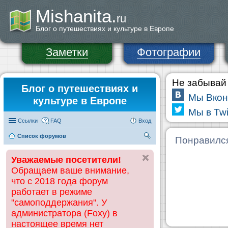
Mishanita.
ru
Блог о путешествиях и культуре в Европе
Заметки
Фотографии
Не забывай 
Блог о путешествиях и
Мы Вкон
культуре в Европе
Мы в Twi
Ссылки
FAQ
Вход
Список форумов
П
Понравилс
ои
Уважаемые посетители!
ск
Обращаем ваше внимание,
что с 2018 года форум
работает в режиме
"самоподдержания". У
администратора (Foxy) в
настоящее время нет