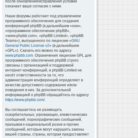
после обновления/исправления условий
означает ваше согласие с ними.
Наши форумы работают под управлением
программного обеспечения для создания
конференций phpBB (в дальнейшем «они»,
«программное обеспечение phpBB»,
«www.phpbb.com», «phpBB Limited», «phpBB
Teams»), выпущенного по лицензии «
GNU
General Public License v2
» (в дальнейшем
«GPL»). Скачать его можно по адресу
www.phpbb.com
. Ограничения лицензии GPL для
программного обеспечения phpBB строго
связаны с организацией и поддержкой
интернет-конференций, и phpBB Limited не
несёт ответственности за то, что
администрация конференций определяет в
качестве допустимого содержания и/или
поведения в них. За дополнительной
информацией о phpBB обращайтесь по адресу
https://www.phpbb.com/
.
Вы соглашаетесь не размещать
оскорбительных, угрожающих, клеветнических
сообщений, порнографических сообщений,
призывов к национальной розни и прочих
сообщений, которые могут нарушить законы
вашей страны, страны, которая предоставляет