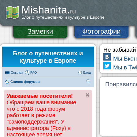
Mishanita.
ru
Блог о путешествиях и культуре в Европе
Заметки
Фотографии
Не забывай 
Блог о путешествиях и
Мы Вкон
культуре в Европе
Мы в Twi
Ссылки
FAQ
Вход
Список форумов
П
Понравилс
ои
Уважаемые посетители!
ск
Обращаем ваше внимание,
что с 2018 года форум
работает в режиме
"самоподдержания". У
администратора (Foxy) в
настоящее время нет