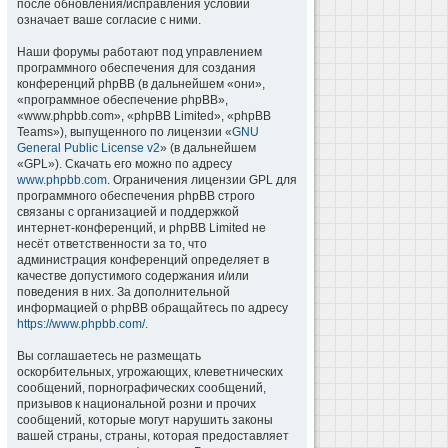
после обновления/исправления условий
означает ваше согласие с ними.
Наши форумы работают под управлением
программного обеспечения для создания
конференций phpBB (в дальнейшем «они»,
«программное обеспечение phpBB»,
«www.phpbb.com», «phpBB Limited», «phpBB
Teams»), выпущенного по лицензии «
GNU
General Public License v2
» (в дальнейшем
«GPL»). Скачать его можно по адресу
www.phpbb.com
. Ограничения лицензии GPL для
программного обеспечения phpBB строго
связаны с организацией и поддержкой
интернет-конференций, и phpBB Limited не
несёт ответственности за то, что
администрация конференций определяет в
качестве допустимого содержания и/или
поведения в них. За дополнительной
информацией о phpBB обращайтесь по адресу
https://www.phpbb.com/
.
Вы соглашаетесь не размещать
оскорбительных, угрожающих, клеветнических
сообщений, порнографических сообщений,
призывов к национальной розни и прочих
сообщений, которые могут нарушить законы
вашей страны, страны, которая предоставляет