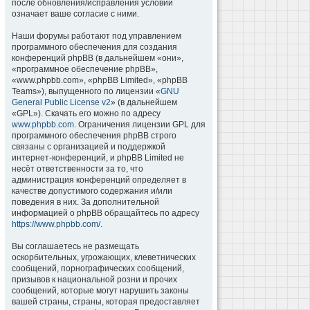
после обновления/исправления условий
означает ваше согласие с ними.
Наши форумы работают под управлением
программного обеспечения для создания
конференций phpBB (в дальнейшем «они»,
«программное обеспечение phpBB»,
«www.phpbb.com», «phpBB Limited», «phpBB
Teams»), выпущенного по лицензии «
GNU
General Public License v2
» (в дальнейшем
«GPL»). Скачать его можно по адресу
www.phpbb.com
. Ограничения лицензии GPL для
программного обеспечения phpBB строго
связаны с организацией и поддержкой
интернет-конференций, и phpBB Limited не
несёт ответственности за то, что
администрация конференций определяет в
качестве допустимого содержания и/или
поведения в них. За дополнительной
информацией о phpBB обращайтесь по адресу
https://www.phpbb.com/
.
Вы соглашаетесь не размещать
оскорбительных, угрожающих, клеветнических
сообщений, порнографических сообщений,
призывов к национальной розни и прочих
сообщений, которые могут нарушить законы
вашей страны, страны, которая предоставляет