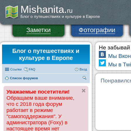
Mishanita.
ru
Блог о путешествиях и культуре в Европе
Заметки
Фотографии
Не забывай 
Блог о путешествиях и
Мы Вкон
культуре в Европе
Мы в Twi
Ссылки
FAQ
Вход
Список форумов
П
Понравилс
ои
Уважаемые посетители!
ск
Обращаем ваше внимание,
что с 2018 года форум
работает в режиме
"самоподдержания". У
администратора (Foxy) в
настоящее время нет