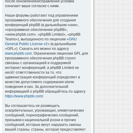
после обновления/исправления условий
означает ваше согласие с ними.
Наши форумы работают под управлением
программного обеспечения для создания
конференций phpBB (в дальнейшем «они»,
«программное обеспечение phpBB»,
«www.phpbb.com», «phpBB Limited», «phpBB
Teams»), выпущенного по лицензии «
GNU
General Public License v2
» (в дальнейшем
«GPL»). Скачать его можно по адресу
www.phpbb.com
. Ограничения лицензии GPL для
программного обеспечения phpBB строго
связаны с организацией и поддержкой
интернет-конференций, и phpBB Limited не
несёт ответственности за то, что
администрация конференций определяет в
качестве допустимого содержания и/или
поведения в них. За дополнительной
информацией о phpBB обращайтесь по адресу
https://www.phpbb.com/
.
Вы соглашаетесь не размещать
оскорбительных, угрожающих, клеветнических
сообщений, порнографических сообщений,
призывов к национальной розни и прочих
сообщений, которые могут нарушить законы
вашей страны, страны, которая предоставляет