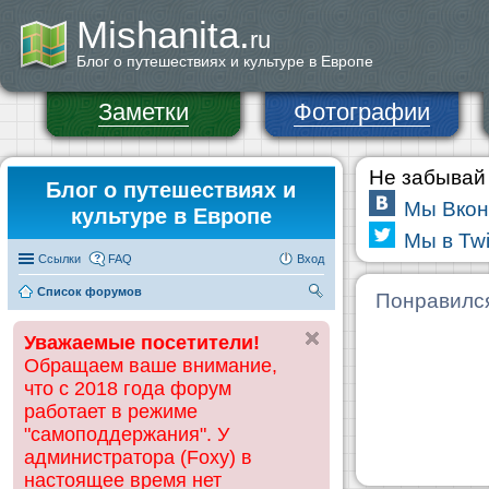
Mishanita.
ru
Блог о путешествиях и культуре в Европе
Заметки
Фотографии
Не забывай 
Блог о путешествиях и
Мы Вкон
культуре в Европе
Мы в Twi
Ссылки
FAQ
Вход
Список форумов
П
Понравилс
ои
Уважаемые посетители!
ск
Обращаем ваше внимание,
что с 2018 года форум
работает в режиме
"самоподдержания". У
администратора (Foxy) в
настоящее время нет