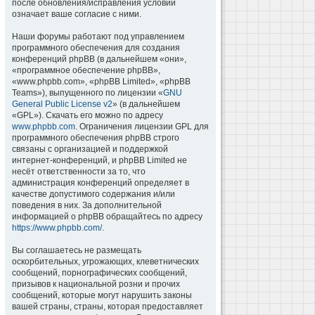
после обновления/исправления условий
означает ваше согласие с ними.
Наши форумы работают под управлением
программного обеспечения для создания
конференций phpBB (в дальнейшем «они»,
«программное обеспечение phpBB»,
«www.phpbb.com», «phpBB Limited», «phpBB
Teams»), выпущенного по лицензии «
GNU
General Public License v2
» (в дальнейшем
«GPL»). Скачать его можно по адресу
www.phpbb.com
. Ограничения лицензии GPL для
программного обеспечения phpBB строго
связаны с организацией и поддержкой
интернет-конференций, и phpBB Limited не
несёт ответственности за то, что
администрация конференций определяет в
качестве допустимого содержания и/или
поведения в них. За дополнительной
информацией о phpBB обращайтесь по адресу
https://www.phpbb.com/
.
Вы соглашаетесь не размещать
оскорбительных, угрожающих, клеветнических
сообщений, порнографических сообщений,
призывов к национальной розни и прочих
сообщений, которые могут нарушить законы
вашей страны, страны, которая предоставляет