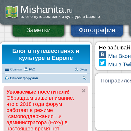
Mishanita.
ru
Блог о путешествиях и культуре в Европе
Заметки
Фотографии
Не забывай 
Блог о путешествиях и
Мы Вкон
культуре в Европе
Мы в Twi
Ссылки
FAQ
Вход
Список форумов
П
Понравилс
ои
Уважаемые посетители!
ск
Обращаем ваше внимание,
что с 2018 года форум
работает в режиме
"самоподдержания". У
администратора (Foxy) в
настоящее время нет