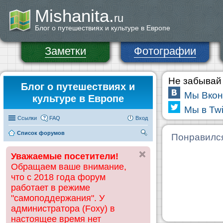
Mishanita.
ru
Блог о путешествиях и культуре в Европе
Заметки
Фотографии
Не забывай 
Блог о путешествиях и
Мы Вкон
культуре в Европе
Мы в Twi
Ссылки
FAQ
Вход
Список форумов
П
Понравилс
ои
Уважаемые посетители!
ск
Обращаем ваше внимание,
что с 2018 года форум
работает в режиме
"самоподдержания". У
администратора (Foxy) в
настоящее время нет