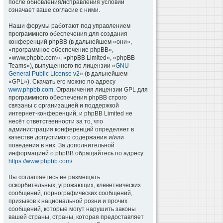
после обновления/исправления условий
означает ваше согласие с ними.
Наши форумы работают под управлением
программного обеспечения для создания
конференций phpBB (в дальнейшем «они»,
«программное обеспечение phpBB»,
«www.phpbb.com», «phpBB Limited», «phpBB
Teams»), выпущенного по лицензии «
GNU
General Public License v2
» (в дальнейшем
«GPL»). Скачать его можно по адресу
www.phpbb.com
. Ограничения лицензии GPL для
программного обеспечения phpBB строго
связаны с организацией и поддержкой
интернет-конференций, и phpBB Limited не
несёт ответственности за то, что
администрация конференций определяет в
качестве допустимого содержания и/или
поведения в них. За дополнительной
информацией о phpBB обращайтесь по адресу
https://www.phpbb.com/
.
Вы соглашаетесь не размещать
оскорбительных, угрожающих, клеветнических
сообщений, порнографических сообщений,
призывов к национальной розни и прочих
сообщений, которые могут нарушить законы
вашей страны, страны, которая предоставляет