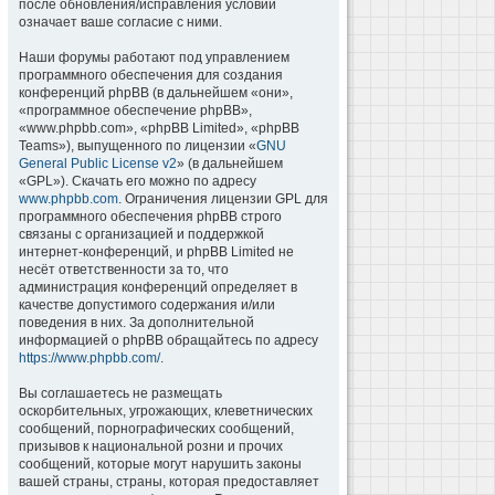
после обновления/исправления условий
означает ваше согласие с ними.
Наши форумы работают под управлением
программного обеспечения для создания
конференций phpBB (в дальнейшем «они»,
«программное обеспечение phpBB»,
«www.phpbb.com», «phpBB Limited», «phpBB
Teams»), выпущенного по лицензии «
GNU
General Public License v2
» (в дальнейшем
«GPL»). Скачать его можно по адресу
www.phpbb.com
. Ограничения лицензии GPL для
программного обеспечения phpBB строго
связаны с организацией и поддержкой
интернет-конференций, и phpBB Limited не
несёт ответственности за то, что
администрация конференций определяет в
качестве допустимого содержания и/или
поведения в них. За дополнительной
информацией о phpBB обращайтесь по адресу
https://www.phpbb.com/
.
Вы соглашаетесь не размещать
оскорбительных, угрожающих, клеветнических
сообщений, порнографических сообщений,
призывов к национальной розни и прочих
сообщений, которые могут нарушить законы
вашей страны, страны, которая предоставляет