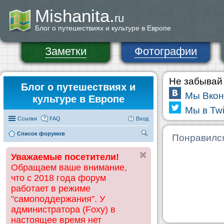
Mishanita.
ru
Блог о путешествиях и культуре в Европе
Заметки
Фотографии
Не забывай 
Блог о путешествиях и
Мы Вкон
культуре в Европе
Мы в Twi
Ссылки
FAQ
Вход
Список форумов
П
Понравилс
ои
Уважаемые посетители!
ск
Обращаем ваше внимание,
что с 2018 года форум
работает в режиме
"самоподдержания". У
администратора (Foxy) в
настоящее время нет