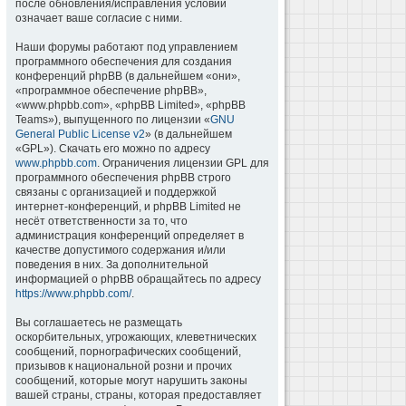
после обновления/исправления условий
означает ваше согласие с ними.
Наши форумы работают под управлением
программного обеспечения для создания
конференций phpBB (в дальнейшем «они»,
«программное обеспечение phpBB»,
«www.phpbb.com», «phpBB Limited», «phpBB
Teams»), выпущенного по лицензии «
GNU
General Public License v2
» (в дальнейшем
«GPL»). Скачать его можно по адресу
www.phpbb.com
. Ограничения лицензии GPL для
программного обеспечения phpBB строго
связаны с организацией и поддержкой
интернет-конференций, и phpBB Limited не
несёт ответственности за то, что
администрация конференций определяет в
качестве допустимого содержания и/или
поведения в них. За дополнительной
информацией о phpBB обращайтесь по адресу
https://www.phpbb.com/
.
Вы соглашаетесь не размещать
оскорбительных, угрожающих, клеветнических
сообщений, порнографических сообщений,
призывов к национальной розни и прочих
сообщений, которые могут нарушить законы
вашей страны, страны, которая предоставляет