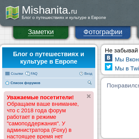
Mishanita.
ru
Блог о путешествиях и культуре в Европе
Заметки
Фотографии
Не забывай 
Блог о путешествиях и
Мы Вкон
культуре в Европе
Мы в Twi
Ссылки
FAQ
Вход
Список форумов
П
Понравилс
ои
Уважаемые посетители!
ск
Обращаем ваше внимание,
что с 2018 года форум
работает в режиме
"самоподдержания". У
администратора (Foxy) в
настоящее время нет