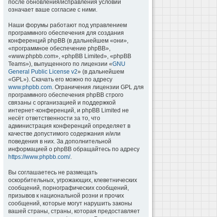
после обновления/исправления условий
означает ваше согласие с ними.
Наши форумы работают под управлением
программного обеспечения для создания
конференций phpBB (в дальнейшем «они»,
«программное обеспечение phpBB»,
«www.phpbb.com», «phpBB Limited», «phpBB
Teams»), выпущенного по лицензии «
GNU
General Public License v2
» (в дальнейшем
«GPL»). Скачать его можно по адресу
www.phpbb.com
. Ограничения лицензии GPL для
программного обеспечения phpBB строго
связаны с организацией и поддержкой
интернет-конференций, и phpBB Limited не
несёт ответственности за то, что
администрация конференций определяет в
качестве допустимого содержания и/или
поведения в них. За дополнительной
информацией о phpBB обращайтесь по адресу
https://www.phpbb.com/
.
Вы соглашаетесь не размещать
оскорбительных, угрожающих, клеветнических
сообщений, порнографических сообщений,
призывов к национальной розни и прочих
сообщений, которые могут нарушить законы
вашей страны, страны, которая предоставляет