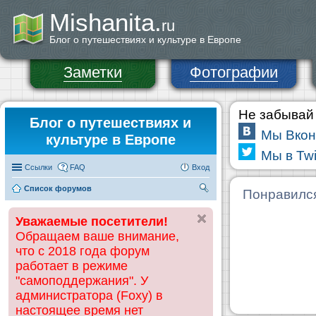
Mishanita.
ru
Блог о путешествиях и культуре в Европе
Заметки
Фотографии
Не забывай 
Блог о путешествиях и
Мы Вкон
культуре в Европе
Мы в Twi
Ссылки
FAQ
Вход
Список форумов
П
Понравилс
ои
Уважаемые посетители!
ск
Обращаем ваше внимание,
что с 2018 года форум
работает в режиме
"самоподдержания". У
администратора (Foxy) в
настоящее время нет