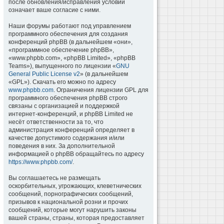
после обновления/исправления условий
означает ваше согласие с ними.
Наши форумы работают под управлением
программного обеспечения для создания
конференций phpBB (в дальнейшем «они»,
«программное обеспечение phpBB»,
«www.phpbb.com», «phpBB Limited», «phpBB
Teams»), выпущенного по лицензии «
GNU
General Public License v2
» (в дальнейшем
«GPL»). Скачать его можно по адресу
www.phpbb.com
. Ограничения лицензии GPL для
программного обеспечения phpBB строго
связаны с организацией и поддержкой
интернет-конференций, и phpBB Limited не
несёт ответственности за то, что
администрация конференций определяет в
качестве допустимого содержания и/или
поведения в них. За дополнительной
информацией о phpBB обращайтесь по адресу
https://www.phpbb.com/
.
Вы соглашаетесь не размещать
оскорбительных, угрожающих, клеветнических
сообщений, порнографических сообщений,
призывов к национальной розни и прочих
сообщений, которые могут нарушить законы
вашей страны, страны, которая предоставляет