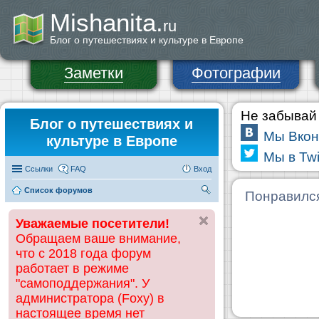
Mishanita.
ru
Блог о путешествиях и культуре в Европе
Заметки
Фотографии
Не забывай 
Блог о путешествиях и
Мы Вкон
культуре в Европе
Мы в Twi
Ссылки
FAQ
Вход
Список форумов
П
Понравилс
ои
Уважаемые посетители!
ск
Обращаем ваше внимание,
что с 2018 года форум
работает в режиме
"самоподдержания". У
администратора (Foxy) в
настоящее время нет