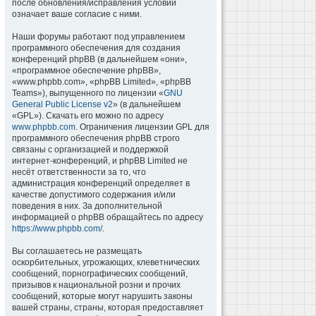
после обновления/исправления условий
означает ваше согласие с ними.
Наши форумы работают под управлением
программного обеспечения для создания
конференций phpBB (в дальнейшем «они»,
«программное обеспечение phpBB»,
«www.phpbb.com», «phpBB Limited», «phpBB
Teams»), выпущенного по лицензии «
GNU
General Public License v2
» (в дальнейшем
«GPL»). Скачать его можно по адресу
www.phpbb.com
. Ограничения лицензии GPL для
программного обеспечения phpBB строго
связаны с организацией и поддержкой
интернет-конференций, и phpBB Limited не
несёт ответственности за то, что
администрация конференций определяет в
качестве допустимого содержания и/или
поведения в них. За дополнительной
информацией о phpBB обращайтесь по адресу
https://www.phpbb.com/
.
Вы соглашаетесь не размещать
оскорбительных, угрожающих, клеветнических
сообщений, порнографических сообщений,
призывов к национальной розни и прочих
сообщений, которые могут нарушить законы
вашей страны, страны, которая предоставляет