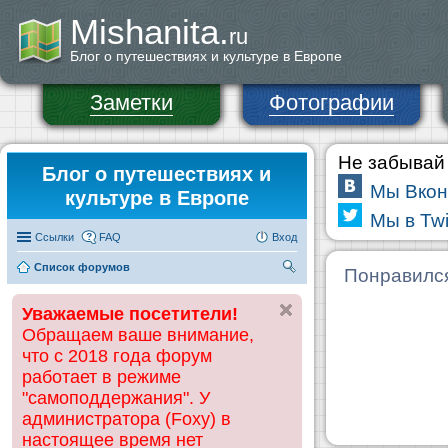
Mishanita.
ru
Блог о путешествиях и культуре в Европе
Заметки
Фотографии
Не забывай 
Блог о путешествиях и
Мы Вкон
культуре в Европе
Мы в Twi
Ссылки
FAQ
Вход
Список форумов
П
Понравилс
ои
Уважаемые посетители!
ск
Обращаем ваше внимание,
что с 2018 года форум
работает в режиме
"самоподдержания". У
администратора (Foxy) в
настоящее время нет