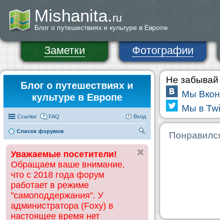
Mishanita.
ru
Блог о путешествиях и культуре в Европе
Заметки
Фотографии
Не забывай 
Блог о путешествиях и
Мы Вкон
культуре в Европе
Мы в Twi
Ссылки
FAQ
Вход
Список форумов
П
Понравилс
ои
Уважаемые посетители!
ск
Обращаем ваше внимание,
что с 2018 года форум
работает в режиме
"самоподдержания". У
администратора (Foxy) в
настоящее время нет