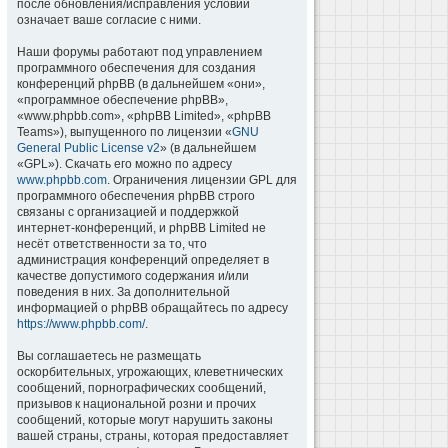
после обновления/исправления условий
означает ваше согласие с ними.
Наши форумы работают под управлением
программного обеспечения для создания
конференций phpBB (в дальнейшем «они»,
«программное обеспечение phpBB»,
«www.phpbb.com», «phpBB Limited», «phpBB
Teams»), выпущенного по лицензии «
GNU
General Public License v2
» (в дальнейшем
«GPL»). Скачать его можно по адресу
www.phpbb.com
. Ограничения лицензии GPL для
программного обеспечения phpBB строго
связаны с организацией и поддержкой
интернет-конференций, и phpBB Limited не
несёт ответственности за то, что
администрация конференций определяет в
качестве допустимого содержания и/или
поведения в них. За дополнительной
информацией о phpBB обращайтесь по адресу
https://www.phpbb.com/
.
Вы соглашаетесь не размещать
оскорбительных, угрожающих, клеветнических
сообщений, порнографических сообщений,
призывов к национальной розни и прочих
сообщений, которые могут нарушить законы
вашей страны, страны, которая предоставляет