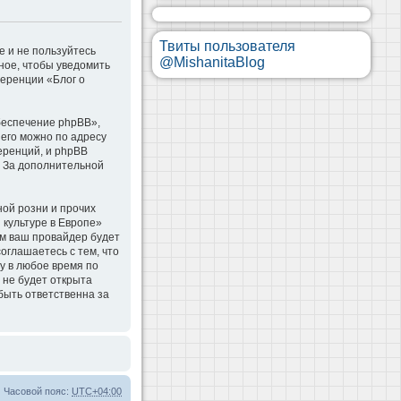
Твиты пользователя
е и не пользуйтесь
@MishanitaBlog
ное, чтобы уведомить
ференции «Блог о
беспечение phpBB»,
 его можно по адресу
еренций, и phpBB
. За дополнительной
ой розни и прочих
 культуре в Европе»
м ваш провайдер будет
оглашаетесь с тем, что
у в любое время по
 не будет открыта
быть ответственна за
Часовой пояс:
UTC+04:00