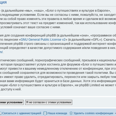
ация
 (в дальнейшем «мы», «наш», «Блог о путешествиях и культуре в Европе»,
со следующими условиями. Если вы не согласны с ними, пожалуйста, не заходит
м за собой право изменять эти правила в любое время и сделаем всё возмож
просматривать этот текст на предмет изменений, так как использование кон
условий означает ваше согласие с ними.
я для создания конференций phpBB (в дальнейшем «они», «программное о
по лицензии «
GNU General Public License v2
» (в дальнейшем «GPL»). Скачать
спечения phpBB строго связаны с организацией и поддержкой интернет-конф
ренций определяет в качестве допустимого содержания и/или поведения в них
m/
.
етнических сообщений, порнографических сообщений, призывов к национальн
которая предоставляет услуги хостинга для форумов «Блог о путешествиях и
огут привести к вашему немедленному отключению от конференции, при это
сех сообщений сохраняются для возможности проведения такой политики. Вы с
е» имеют право удалить, отредактировать, перенести или закрыть любую тем
ённая вами информация будет храниться в базе данных. Хотя эта информация
ии «Блог о путешествиях и культуре в Европе», ни phpBB Limited не может 
доступу к ней.
Связаться с администрацией
Наша команда
Удалить cookies конференции