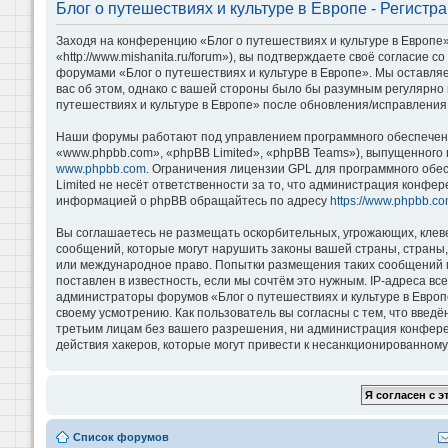
Блог о путешествиях и культуре в Европе - Регистр
Заходя на конференцию «Блог о путешествиях и культуре в Европе»
«http://www.mishanita.ru/forum»), вы подтверждаете своё согласие 
форумами «Блог о путешествиях и культуре в Европе». Мы оставляе
вас об этом, однако с вашей стороны было бы разумным регулярно 
путешествиях и культуре в Европе» после обновления/исправления 
Наши форумы работают под управлением программного обеспечени
«www.phpbb.com», «phpBB Limited», «phpBB Teams»), выпущенного 
www.phpbb.com
. Ограничения лицензии GPL для программного обе
Limited не несёт ответственности за то, что администрация конфе
информацией о phpBB обращайтесь по адресу
https://www.phpbb.co
Вы соглашаетесь не размещать оскорбительных, угрожающих, клев
сообщений, которые могут нарушить законы вашей страны, страны, 
или международное право. Попытки размещения таких сообщений м
поставлен в известность, если мы сочтём это нужным. IP-адреса в
администраторы форумов «Блог о путешествиях и культуре в Европ
своему усмотрению. Как пользователь вы согласны с тем, что введ
третьим лицам без вашего разрешения, ни администрация конференц
действия хакеров, которые могут привести к несанкционированному 
Список форумов