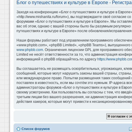
Блог о путешествиях и культуре в Европе - Регистр
Заходя на конференцию «Блог о путешествиях и культуре в Европе»
«http://www.mishanita.ru/forum»), вы подтверждаете своё согласие 
форумами «Блог о путешествиях и культуре в Европе». Мы оставляе
вас об этом, однако с вашей стороны было бы разумным регулярно 
путешествиях и культуре в Европе» после обновления/исправления 
Наши форумы работают под управлением программного обеспечени
«www.phpbb.com», «phpBB Limited», «phpBB Teams»), выпущенного 
www.phpbb.com
. Ограничения лицензии GPL для программного обе
Limited не несёт ответственности за то, что администрация конфе
информацией о phpBB обращайтесь по адресу
https://www.phpbb.co
Вы соглашаетесь не размещать оскорбительных, угрожающих, клев
сообщений, которые могут нарушить законы вашей страны, страны, 
или международное право. Попытки размещения таких сообщений м
поставлен в известность, если мы сочтём это нужным. IP-адреса в
администраторы форумов «Блог о путешествиях и культуре в Европ
своему усмотрению. Как пользователь вы согласны с тем, что введ
третьим лицам без вашего разрешения, ни администрация конференц
действия хакеров, которые могут привести к несанкционированному 
Список форумов