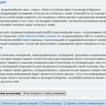
ация
 (в дальнейшем «мы», «наш», «Блог о путешествиях и культуре в Европе»,
со следующими условиями. Если вы не согласны с ними, пожалуйста, не заходит
м за собой право изменять эти правила в любое время и сделаем всё возмож
просматривать этот текст на предмет изменений, так как использование кон
условий означает ваше согласие с ними.
я для создания конференций phpBB (в дальнейшем «они», «программное о
по лицензии «
GNU General Public License v2
» (в дальнейшем «GPL»). Скачать
спечения phpBB строго связаны с организацией и поддержкой интернет-конф
ренций определяет в качестве допустимого содержания и/или поведения в них
m/
.
етнических сообщений, порнографических сообщений, призывов к национальн
которая предоставляет услуги хостинга для форумов «Блог о путешествиях и
огут привести к вашему немедленному отключению от конференции, при это
сех сообщений сохраняются для возможности проведения такой политики. Вы с
е» имеют право удалить, отредактировать, перенести или закрыть любую тем
ённая вами информация будет храниться в базе данных. Хотя эта информация
ии «Блог о путешествиях и культуре в Европе», ни phpBB Limited не может 
доступу к ней.
Связаться с администрацией
Наша команда
Удалить cookies конференции