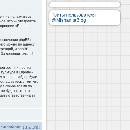
Твиты пользователя
е и не пользуйтесь
@MishanitaBlog
ное, чтобы уведомить
ференции «Блог о
беспечение phpBB»,
 его можно по адресу
еренций, и phpBB
. За дополнительной
ой розни и прочих
 культуре в Европе»
м ваш провайдер будет
оглашаетесь с тем, что
у в любое время по
 не будет открыта
быть ответственна за
Часовой пояс:
UTC+04:00