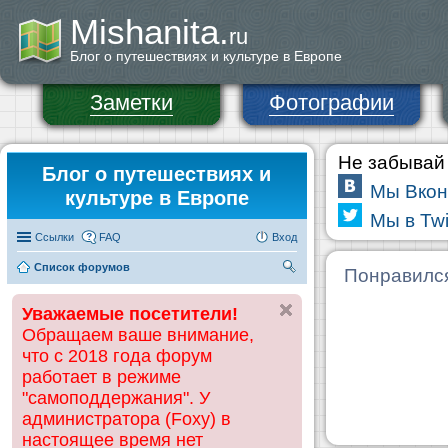
Mishanita.
ru
Блог о путешествиях и культуре в Европе
Заметки
Фотографии
Не забывай 
Блог о путешествиях и
Мы Вкон
культуре в Европе
Мы в Twi
Ссылки
FAQ
Вход
Список форумов
П
Понравилс
ои
Уважаемые посетители!
ск
Обращаем ваше внимание,
что с 2018 года форум
работает в режиме
"самоподдержания". У
администратора (Foxy) в
настоящее время нет