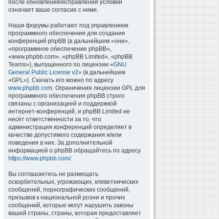
после обновления/исправления условий
означает ваше согласие с ними.
Наши форумы работают под управлением
программного обеспечения для создания
конференций phpBB (в дальнейшем «они»,
«программное обеспечение phpBB»,
«www.phpbb.com», «phpBB Limited», «phpBB
Teams»), выпущенного по лицензии «
GNU
General Public License v2
» (в дальнейшем
«GPL»). Скачать его можно по адресу
www.phpbb.com
. Ограничения лицензии GPL для
программного обеспечения phpBB строго
связаны с организацией и поддержкой
интернет-конференций, и phpBB Limited не
несёт ответственности за то, что
администрация конференций определяет в
качестве допустимого содержания и/или
поведения в них. За дополнительной
информацией о phpBB обращайтесь по адресу
https://www.phpbb.com/
.
Вы соглашаетесь не размещать
оскорбительных, угрожающих, клеветнических
сообщений, порнографических сообщений,
призывов к национальной розни и прочих
сообщений, которые могут нарушить законы
вашей страны, страны, которая предоставляет