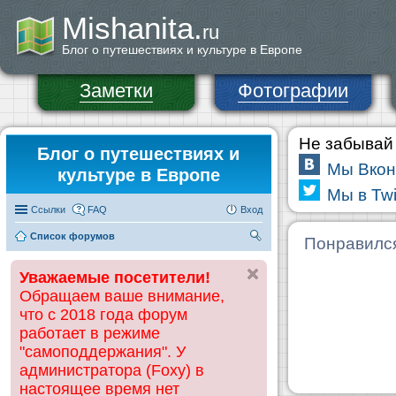
Mishanita.
ru
Блог о путешествиях и культуре в Европе
Заметки
Фотографии
Не забывай 
Блог о путешествиях и
Мы Вкон
культуре в Европе
Мы в Twi
Ссылки
FAQ
Вход
Список форумов
П
Понравилс
ои
Уважаемые посетители!
ск
Обращаем ваше внимание,
что с 2018 года форум
работает в режиме
"самоподдержания". У
администратора (Foxy) в
настоящее время нет