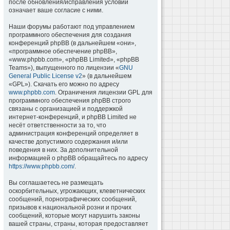
после обновления/исправления условий
означает ваше согласие с ними.
Наши форумы работают под управлением
программного обеспечения для создания
конференций phpBB (в дальнейшем «они»,
«программное обеспечение phpBB»,
«www.phpbb.com», «phpBB Limited», «phpBB
Teams»), выпущенного по лицензии «
GNU
General Public License v2
» (в дальнейшем
«GPL»). Скачать его можно по адресу
www.phpbb.com
. Ограничения лицензии GPL для
программного обеспечения phpBB строго
связаны с организацией и поддержкой
интернет-конференций, и phpBB Limited не
несёт ответственности за то, что
администрация конференций определяет в
качестве допустимого содержания и/или
поведения в них. За дополнительной
информацией о phpBB обращайтесь по адресу
https://www.phpbb.com/
.
Вы соглашаетесь не размещать
оскорбительных, угрожающих, клеветнических
сообщений, порнографических сообщений,
призывов к национальной розни и прочих
сообщений, которые могут нарушить законы
вашей страны, страны, которая предоставляет