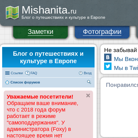
Mishanita.
ru
Блог о путешествиях и культуре в Европе
Заметки
Фотографии
Не забывай 
Блог о путешествиях и
Мы Вкон
культуре в Европе
Мы в Twi
Ссылки
FAQ
Вход
Список форумов
П
Понравилс
ои
Уважаемые посетители!
ск
Обращаем ваше внимание,
что с 2018 года форум
работает в режиме
"самоподдержания". У
администратора (Foxy) в
настоящее время нет