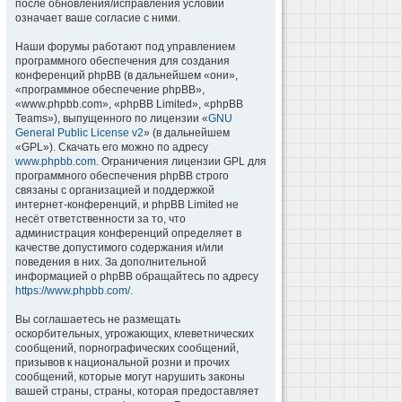
после обновления/исправления условий
означает ваше согласие с ними.
Наши форумы работают под управлением
программного обеспечения для создания
конференций phpBB (в дальнейшем «они»,
«программное обеспечение phpBB»,
«www.phpbb.com», «phpBB Limited», «phpBB
Teams»), выпущенного по лицензии «
GNU
General Public License v2
» (в дальнейшем
«GPL»). Скачать его можно по адресу
www.phpbb.com
. Ограничения лицензии GPL для
программного обеспечения phpBB строго
связаны с организацией и поддержкой
интернет-конференций, и phpBB Limited не
несёт ответственности за то, что
администрация конференций определяет в
качестве допустимого содержания и/или
поведения в них. За дополнительной
информацией о phpBB обращайтесь по адресу
https://www.phpbb.com/
.
Вы соглашаетесь не размещать
оскорбительных, угрожающих, клеветнических
сообщений, порнографических сообщений,
призывов к национальной розни и прочих
сообщений, которые могут нарушить законы
вашей страны, страны, которая предоставляет