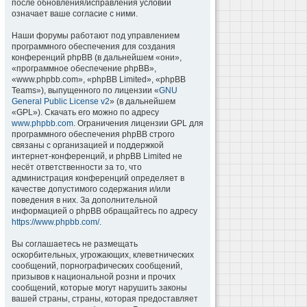
после обновления/исправления условий
означает ваше согласие с ними.
Наши форумы работают под управлением
программного обеспечения для создания
конференций phpBB (в дальнейшем «они»,
«программное обеспечение phpBB»,
«www.phpbb.com», «phpBB Limited», «phpBB
Teams»), выпущенного по лицензии «
GNU
General Public License v2
» (в дальнейшем
«GPL»). Скачать его можно по адресу
www.phpbb.com
. Ограничения лицензии GPL для
программного обеспечения phpBB строго
связаны с организацией и поддержкой
интернет-конференций, и phpBB Limited не
несёт ответственности за то, что
администрация конференций определяет в
качестве допустимого содержания и/или
поведения в них. За дополнительной
информацией о phpBB обращайтесь по адресу
https://www.phpbb.com/
.
Вы соглашаетесь не размещать
оскорбительных, угрожающих, клеветнических
сообщений, порнографических сообщений,
призывов к национальной розни и прочих
сообщений, которые могут нарушить законы
вашей страны, страны, которая предоставляет