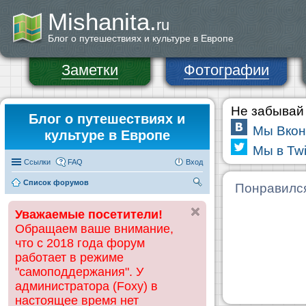
Mishanita.
ru
Блог о путешествиях и культуре в Европе
Заметки
Фотографии
Не забывай 
Блог о путешествиях и
Мы Вкон
культуре в Европе
Мы в Twi
Ссылки
FAQ
Вход
Список форумов
П
Понравилс
ои
Уважаемые посетители!
ск
Обращаем ваше внимание,
что с 2018 года форум
работает в режиме
"самоподдержания". У
администратора (Foxy) в
настоящее время нет