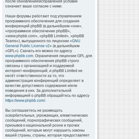
после обновления/исправления условий
означает ваше согласие с ними.
Наши форумы работают под управлением
программного обеспечения для создания
конференций phpBB (в дальнейшем «они»,
«программное обеспечение phpBB»,
«www.phpbb.com», «phpBB Limited», «phpBB
Teams»), выпущенного по лицензии «
GNU
General Public License v2
» (в дальнейшем
«GPL»). Скачать его можно по адресу
www.phpbb.com
. Ограничения лицензии GPL для
программного обеспечения phpBB строго
связаны с организацией и поддержкой
интернет-конференций, и phpBB Limited не
несёт ответственности за то, что
администрация конференций определяет в
качестве допустимого содержания и/или
поведения в них. За дополнительной
информацией о phpBB обращайтесь по адресу
https://www.phpbb.com/
.
Вы соглашаетесь не размещать
оскорбительных, угрожающих, клеветнических
сообщений, порнографических сообщений,
призывов к национальной розни и прочих
сообщений, которые могут нарушить законы
вашей страны, страны, которая предоставляет