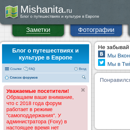
Mishanita.
ru
Блог о путешествиях и культуре в Европе
Заметки
Фотографии
Не забывай 
Блог о путешествиях и
Мы Вкон
культуре в Европе
Мы в Twi
Ссылки
FAQ
Вход
Список форумов
П
Понравилс
ои
Уважаемые посетители!
ск
Обращаем ваше внимание,
что с 2018 года форум
работает в режиме
"самоподдержания". У
администратора (Foxy) в
настоящее время нет