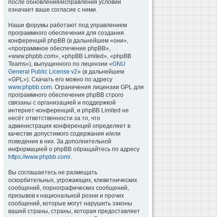
после обновления/исправления условий
означает ваше согласие с ними.
Наши форумы работают под управлением
программного обеспечения для создания
конференций phpBB (в дальнейшем «они»,
«программное обеспечение phpBB»,
«www.phpbb.com», «phpBB Limited», «phpBB
Teams»), выпущенного по лицензии «
GNU
General Public License v2
» (в дальнейшем
«GPL»). Скачать его можно по адресу
www.phpbb.com
. Ограничения лицензии GPL для
программного обеспечения phpBB строго
связаны с организацией и поддержкой
интернет-конференций, и phpBB Limited не
несёт ответственности за то, что
администрация конференций определяет в
качестве допустимого содержания и/или
поведения в них. За дополнительной
информацией о phpBB обращайтесь по адресу
https://www.phpbb.com/
.
Вы соглашаетесь не размещать
оскорбительных, угрожающих, клеветнических
сообщений, порнографических сообщений,
призывов к национальной розни и прочих
сообщений, которые могут нарушить законы
вашей страны, страны, которая предоставляет