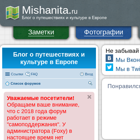
Mishanita.
ru
Блог о путешествиях и культуре в Европе
Заметки
Фотографии
Не забывай 
Блог о путешествиях и
Мы Вкон
культуре в Европе
Мы в Twi
Ссылки
FAQ
Вход
Список форумов
П
Понравилс
ои
Уважаемые посетители!
ск
Обращаем ваше внимание,
что с 2018 года форум
работает в режиме
"самоподдержания". У
администратора (Foxy) в
настоящее время нет