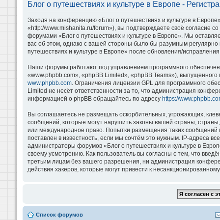
Блог о путешествиях и культуре в Европе - Регистр
Заходя на конференцию «Блог о путешествиях и культуре в Европе»
«http://www.mishanita.ru/forum»), вы подтверждаете своё согласие 
форумами «Блог о путешествиях и культуре в Европе». Мы оставляе
вас об этом, однако с вашей стороны было бы разумным регулярно 
путешествиях и культуре в Европе» после обновления/исправления 
Наши форумы работают под управлением программного обеспечени
«www.phpbb.com», «phpBB Limited», «phpBB Teams»), выпущенного 
www.phpbb.com
. Ограничения лицензии GPL для программного обе
Limited не несёт ответственности за то, что администрация конфе
информацией о phpBB обращайтесь по адресу
https://www.phpbb.co
Вы соглашаетесь не размещать оскорбительных, угрожающих, клев
сообщений, которые могут нарушить законы вашей страны, страны, 
или международное право. Попытки размещения таких сообщений м
поставлен в известность, если мы сочтём это нужным. IP-адреса в
администраторы форумов «Блог о путешествиях и культуре в Европ
своему усмотрению. Как пользователь вы согласны с тем, что введ
третьим лицам без вашего разрешения, ни администрация конференц
действия хакеров, которые могут привести к несанкционированному 
Список форумов