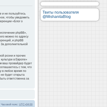
Твиты пользователя
е и не пользуйтесь
@MishanitaBlog
ное, чтобы уведомить
ференции «Блог о
беспечение phpBB»,
 его можно по адресу
еренций, и phpBB
. За дополнительной
ой розни и прочих
 культуре в Европе»
м ваш провайдер будет
оглашаетесь с тем, что
у в любое время по
 не будет открыта
быть ответственна за
Часовой пояс:
UTC+04:00