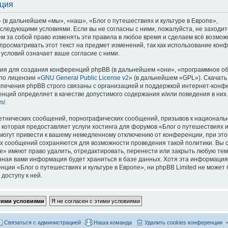
ация
 (в дальнейшем «мы», «наш», «Блог о путешествиях и культуре в Европе»,
со следующими условиями. Если вы не согласны с ними, пожалуйста, не заходит
м за собой право изменять эти правила в любое время и сделаем всё возмож
просматривать этот текст на предмет изменений, так как использование кон
условий означает ваше согласие с ними.
я для создания конференций phpBB (в дальнейшем «они», «программное о
по лицензии «
GNU General Public License v2
» (в дальнейшем «GPL»). Скачать
спечения phpBB строго связаны с организацией и поддержкой интернет-конф
ренций определяет в качестве допустимого содержания и/или поведения в них
m/
.
етнических сообщений, порнографических сообщений, призывов к национальн
которая предоставляет услуги хостинга для форумов «Блог о путешествиях и
огут привести к вашему немедленному отключению от конференции, при это
сех сообщений сохраняются для возможности проведения такой политики. Вы с
е» имеют право удалить, отредактировать, перенести или закрыть любую тем
ённая вами информация будет храниться в базе данных. Хотя эта информация
ии «Блог о путешествиях и культуре в Европе», ни phpBB Limited не может 
доступу к ней.
Связаться с администрацией
Наша команда
Удалить cookies конференции