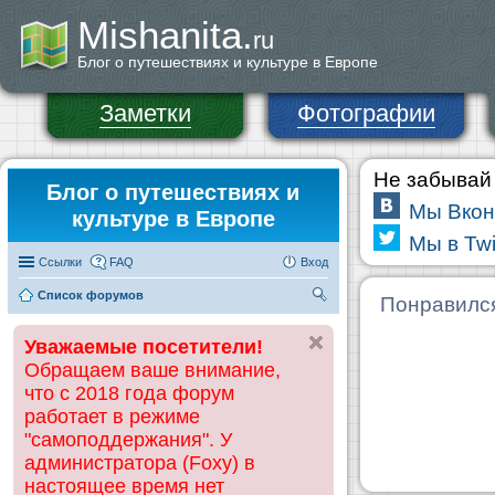
Mishanita.
ru
Блог о путешествиях и культуре в Европе
Заметки
Фотографии
Не забывай 
Блог о путешествиях и
Мы Вкон
культуре в Европе
Мы в Twi
Ссылки
FAQ
Вход
Список форумов
П
Понравилс
ои
Уважаемые посетители!
ск
Обращаем ваше внимание,
что с 2018 года форум
работает в режиме
"самоподдержания". У
администратора (Foxy) в
настоящее время нет