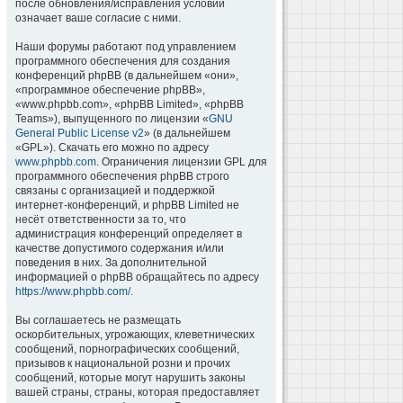
после обновления/исправления условий
означает ваше согласие с ними.
Наши форумы работают под управлением
программного обеспечения для создания
конференций phpBB (в дальнейшем «они»,
«программное обеспечение phpBB»,
«www.phpbb.com», «phpBB Limited», «phpBB
Teams»), выпущенного по лицензии «
GNU
General Public License v2
» (в дальнейшем
«GPL»). Скачать его можно по адресу
www.phpbb.com
. Ограничения лицензии GPL для
программного обеспечения phpBB строго
связаны с организацией и поддержкой
интернет-конференций, и phpBB Limited не
несёт ответственности за то, что
администрация конференций определяет в
качестве допустимого содержания и/или
поведения в них. За дополнительной
информацией о phpBB обращайтесь по адресу
https://www.phpbb.com/
.
Вы соглашаетесь не размещать
оскорбительных, угрожающих, клеветнических
сообщений, порнографических сообщений,
призывов к национальной розни и прочих
сообщений, которые могут нарушить законы
вашей страны, страны, которая предоставляет