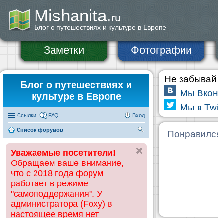
Mishanita.
ru
Блог о путешествиях и культуре в Европе
Заметки
Фотографии
Не забывай 
Блог о путешествиях и
Мы Вкон
культуре в Европе
Мы в Twi
Ссылки
FAQ
Вход
Список форумов
П
Понравилс
ои
Уважаемые посетители!
ск
Обращаем ваше внимание,
что с 2018 года форум
работает в режиме
"самоподдержания". У
администратора (Foxy) в
настоящее время нет