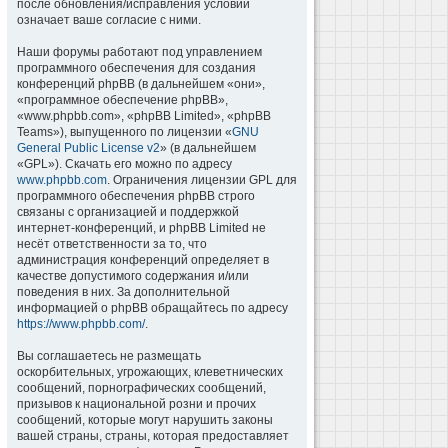
после обновления/исправления условий
означает ваше согласие с ними.
Наши форумы работают под управлением
программного обеспечения для создания
конференций phpBB (в дальнейшем «они»,
«программное обеспечение phpBB»,
«www.phpbb.com», «phpBB Limited», «phpBB
Teams»), выпущенного по лицензии «
GNU
General Public License v2
» (в дальнейшем
«GPL»). Скачать его можно по адресу
www.phpbb.com
. Ограничения лицензии GPL для
программного обеспечения phpBB строго
связаны с организацией и поддержкой
интернет-конференций, и phpBB Limited не
несёт ответственности за то, что
администрация конференций определяет в
качестве допустимого содержания и/или
поведения в них. За дополнительной
информацией о phpBB обращайтесь по адресу
https://www.phpbb.com/
.
Вы соглашаетесь не размещать
оскорбительных, угрожающих, клеветнических
сообщений, порнографических сообщений,
призывов к национальной розни и прочих
сообщений, которые могут нарушить законы
вашей страны, страны, которая предоставляет