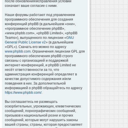
после обновления/исправления условий
означает ваше согласие с ними.
Наши форумы работают под управлением
программного обеспечения для создания
конференций phpBB (в дальнейшем «они»,
«программное обеспечение phpBB»,
«www.phpbb.com», «phpBB Limited», «phpBB
Teams»), выпущенного по лицензии «
GNU
General Public License v2
» (в дальнейшем
«GPL»). Скачать его можно по адресу
www.phpbb.com
. Ограничения лицензии GPL для
программного обеспечения phpBB строго
связаны с организацией и поддержкой
интернет-конференций, и phpBB Limited не
несёт ответственности за то, что
администрация конференций определяет в
качестве допустимого содержания и/или
поведения в них. За дополнительной
информацией о phpBB обращайтесь по адресу
https://www.phpbb.com/
.
Вы соглашаетесь не размещать
оскорбительных, угрожающих, клеветнических
сообщений, порнографических сообщений,
призывов к национальной розни и прочих
сообщений, которые могут нарушить законы
вашей страны, страны, которая предоставляет