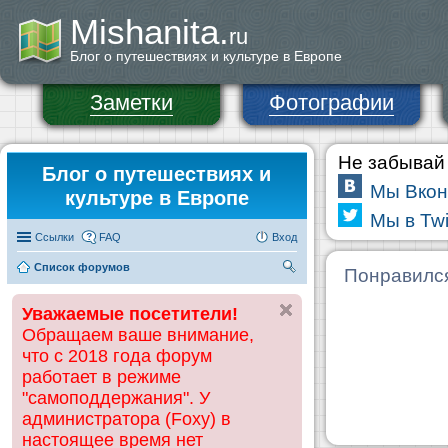
Mishanita.
ru
Блог о путешествиях и культуре в Европе
Заметки
Фотографии
Не забывай 
Блог о путешествиях и
Мы Вкон
культуре в Европе
Мы в Twi
Ссылки
FAQ
Вход
Список форумов
П
Понравилс
ои
Уважаемые посетители!
ск
Обращаем ваше внимание,
что с 2018 года форум
работает в режиме
"самоподдержания". У
администратора (Foxy) в
настоящее время нет