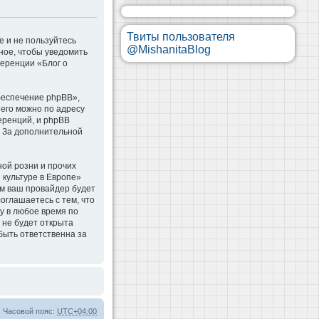
Твиты пользователя
е и не пользуйтесь
@MishanitaBlog
ное, чтобы уведомить
ференции «Блог о
беспечение phpBB»,
 его можно по адресу
еренций, и phpBB
. За дополнительной
ой розни и прочих
 культуре в Европе»
м ваш провайдер будет
оглашаетесь с тем, что
у в любое время по
 не будет открыта
быть ответственна за
Часовой пояс:
UTC+04:00