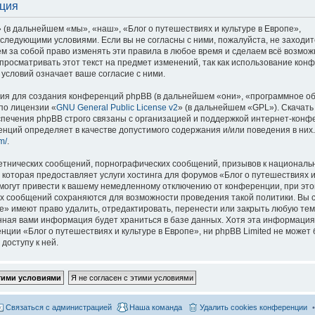
ация
 (в дальнейшем «мы», «наш», «Блог о путешествиях и культуре в Европе»,
со следующими условиями. Если вы не согласны с ними, пожалуйста, не заходит
м за собой право изменять эти правила в любое время и сделаем всё возмож
просматривать этот текст на предмет изменений, так как использование кон
условий означает ваше согласие с ними.
я для создания конференций phpBB (в дальнейшем «они», «программное о
по лицензии «
GNU General Public License v2
» (в дальнейшем «GPL»). Скачать
спечения phpBB строго связаны с организацией и поддержкой интернет-конф
ренций определяет в качестве допустимого содержания и/или поведения в них
m/
.
етнических сообщений, порнографических сообщений, призывов к национальн
которая предоставляет услуги хостинга для форумов «Блог о путешествиях и
огут привести к вашему немедленному отключению от конференции, при это
сех сообщений сохраняются для возможности проведения такой политики. Вы с
е» имеют право удалить, отредактировать, перенести или закрыть любую тем
ённая вами информация будет храниться в базе данных. Хотя эта информация
ии «Блог о путешествиях и культуре в Европе», ни phpBB Limited не может 
доступу к ней.
Связаться с администрацией
Наша команда
Удалить cookies конференции