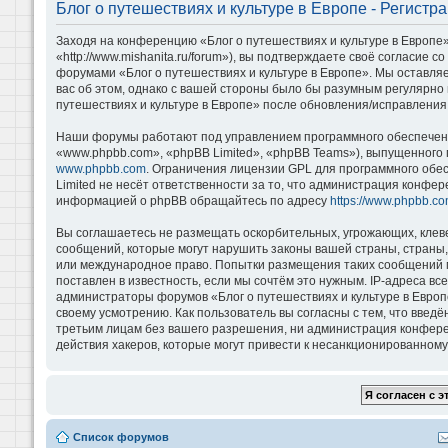
Блог о путешествиях и культуре в Европе - Регистр
Заходя на конференцию «Блог о путешествиях и культуре в Европе»
«http://www.mishanita.ru/forum»), вы подтверждаете своё согласие 
форумами «Блог о путешествиях и культуре в Европе». Мы оставляе
вас об этом, однако с вашей стороны было бы разумным регулярно 
путешествиях и культуре в Европе» после обновления/исправления 
Наши форумы работают под управлением программного обеспечени
«www.phpbb.com», «phpBB Limited», «phpBB Teams»), выпущенного 
www.phpbb.com
. Ограничения лицензии GPL для программного обе
Limited не несёт ответственности за то, что администрация конфе
информацией о phpBB обращайтесь по адресу
https://www.phpbb.co
Вы соглашаетесь не размещать оскорбительных, угрожающих, клев
сообщений, которые могут нарушить законы вашей страны, страны, 
или международное право. Попытки размещения таких сообщений м
поставлен в известность, если мы сочтём это нужным. IP-адреса в
администраторы форумов «Блог о путешествиях и культуре в Европ
своему усмотрению. Как пользователь вы согласны с тем, что введ
третьим лицам без вашего разрешения, ни администрация конференц
действия хакеров, которые могут привести к несанкционированному 
Список форумов