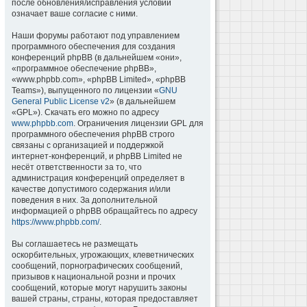
после обновления/исправления условий
означает ваше согласие с ними.
Наши форумы работают под управлением
программного обеспечения для создания
конференций phpBB (в дальнейшем «они»,
«программное обеспечение phpBB»,
«www.phpbb.com», «phpBB Limited», «phpBB
Teams»), выпущенного по лицензии «
GNU
General Public License v2
» (в дальнейшем
«GPL»). Скачать его можно по адресу
www.phpbb.com
. Ограничения лицензии GPL для
программного обеспечения phpBB строго
связаны с организацией и поддержкой
интернет-конференций, и phpBB Limited не
несёт ответственности за то, что
администрация конференций определяет в
качестве допустимого содержания и/или
поведения в них. За дополнительной
информацией о phpBB обращайтесь по адресу
https://www.phpbb.com/
.
Вы соглашаетесь не размещать
оскорбительных, угрожающих, клеветнических
сообщений, порнографических сообщений,
призывов к национальной розни и прочих
сообщений, которые могут нарушить законы
вашей страны, страны, которая предоставляет