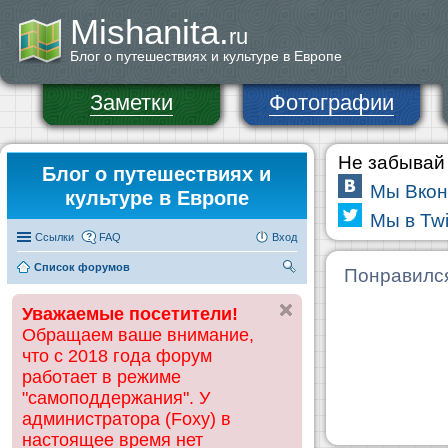
Mishanita.
ru
Блог о путешествиях и культуре в Европе
Заметки
Фотографии
Не забывай 
Блог о путешествиях и
Мы Вкон
культуре в Европе
Мы в Twi
Ссылки
FAQ
Вход
Список форумов
П
Понравилс
ои
Уважаемые посетители!
ск
Обращаем ваше внимание,
что с 2018 года форум
работает в режиме
"самоподдержания". У
администратора (Foxy) в
настоящее время нет