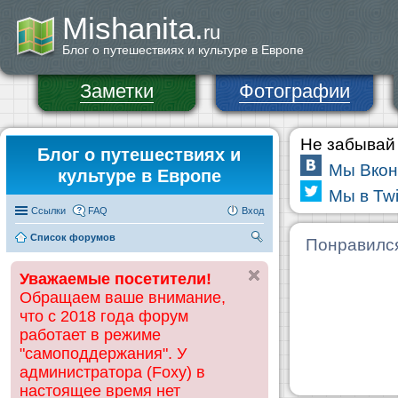
Mishanita.
ru
Блог о путешествиях и культуре в Европе
Заметки
Фотографии
Не забывай 
Блог о путешествиях и
Мы Вкон
культуре в Европе
Мы в Twi
Ссылки
FAQ
Вход
Список форумов
П
Понравилс
ои
Уважаемые посетители!
ск
Обращаем ваше внимание,
что с 2018 года форум
работает в режиме
"самоподдержания". У
администратора (Foxy) в
настоящее время нет