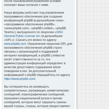
после обновления/исправления условий
означает ваше согласие с ними.
Наши форумы работают под управлением
программного обеспечения для создания
конференций phpBB (в дальнейшем «они»,
«программное обеспечение phpBB»,
«www.phpbb.com», «phpBB Limited», «phpBB
Teams»), выпущенного по лицензии «
GNU
General Public License v2
» (в дальнейшем
«GPL»). Скачать его можно по адресу
www.phpbb.com
. Ограничения лицензии GPL для
программного обеспечения phpBB строго
связаны с организацией и поддержкой
интернет-конференций, и phpBB Limited не
несёт ответственности за то, что
администрация конференций определяет в
качестве допустимого содержания и/или
поведения в них. За дополнительной
информацией о phpBB обращайтесь по адресу
https://www.phpbb.com/
.
Вы соглашаетесь не размещать
оскорбительных, угрожающих, клеветнических
сообщений, порнографических сообщений,
призывов к национальной розни и прочих
сообщений, которые могут нарушить законы
вашей страны, страны, которая предоставляет