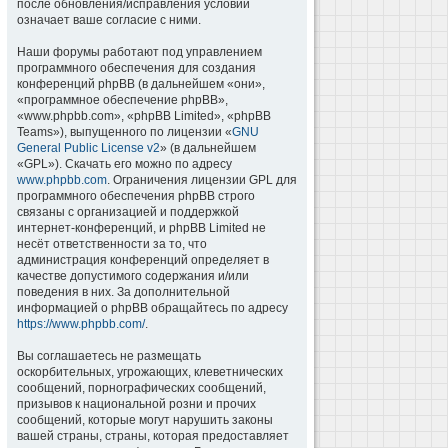
после обновления/исправления условий
означает ваше согласие с ними.
Наши форумы работают под управлением
программного обеспечения для создания
конференций phpBB (в дальнейшем «они»,
«программное обеспечение phpBB»,
«www.phpbb.com», «phpBB Limited», «phpBB
Teams»), выпущенного по лицензии «
GNU
General Public License v2
» (в дальнейшем
«GPL»). Скачать его можно по адресу
www.phpbb.com
. Ограничения лицензии GPL для
программного обеспечения phpBB строго
связаны с организацией и поддержкой
интернет-конференций, и phpBB Limited не
несёт ответственности за то, что
администрация конференций определяет в
качестве допустимого содержания и/или
поведения в них. За дополнительной
информацией о phpBB обращайтесь по адресу
https://www.phpbb.com/
.
Вы соглашаетесь не размещать
оскорбительных, угрожающих, клеветнических
сообщений, порнографических сообщений,
призывов к национальной розни и прочих
сообщений, которые могут нарушить законы
вашей страны, страны, которая предоставляет