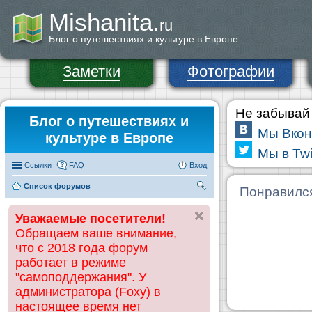
Mishanita.
ru
Блог о путешествиях и культуре в Европе
Заметки
Фотографии
Не забывай 
Блог о путешествиях и
Мы Вкон
культуре в Европе
Мы в Twi
Ссылки
FAQ
Вход
Список форумов
П
Понравилс
ои
Уважаемые посетители!
ск
Обращаем ваше внимание,
что с 2018 года форум
работает в режиме
"самоподдержания". У
администратора (Foxy) в
настоящее время нет