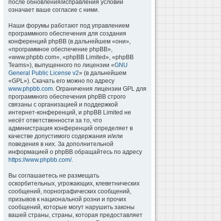
после обновления/исправления условий
означает ваше согласие с ними.
Наши форумы работают под управлением
программного обеспечения для создания
конференций phpBB (в дальнейшем «они»,
«программное обеспечение phpBB»,
«www.phpbb.com», «phpBB Limited», «phpBB
Teams»), выпущенного по лицензии «
GNU
General Public License v2
» (в дальнейшем
«GPL»). Скачать его можно по адресу
www.phpbb.com
. Ограничения лицензии GPL для
программного обеспечения phpBB строго
связаны с организацией и поддержкой
интернет-конференций, и phpBB Limited не
несёт ответственности за то, что
администрация конференций определяет в
качестве допустимого содержания и/или
поведения в них. За дополнительной
информацией о phpBB обращайтесь по адресу
https://www.phpbb.com/
.
Вы соглашаетесь не размещать
оскорбительных, угрожающих, клеветнических
сообщений, порнографических сообщений,
призывов к национальной розни и прочих
сообщений, которые могут нарушить законы
вашей страны, страны, которая предоставляет