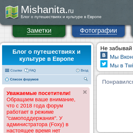
Mishanita.
ru
Блог о путешествиях и культуре в Европе
Заметки
Фотографии
Не забывай 
Блог о путешествиях и
Мы Вкон
культуре в Европе
Мы в Twi
Ссылки
FAQ
Вход
Список форумов
П
Понравилс
ои
Уважаемые посетители!
ск
Обращаем ваше внимание,
что с 2018 года форум
работает в режиме
"самоподдержания". У
администратора (Foxy) в
настоящее время нет