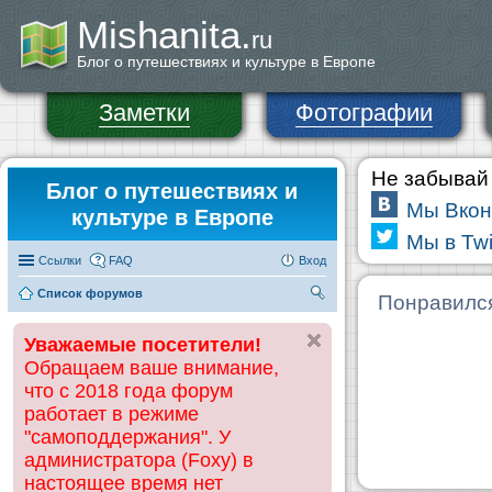
Mishanita.
ru
Блог о путешествиях и культуре в Европе
Заметки
Фотографии
Не забывай 
Блог о путешествиях и
Мы Вкон
культуре в Европе
Мы в Twi
Ссылки
FAQ
Вход
Список форумов
П
Понравилс
ои
Уважаемые посетители!
ск
Обращаем ваше внимание,
что с 2018 года форум
работает в режиме
"самоподдержания". У
администратора (Foxy) в
настоящее время нет