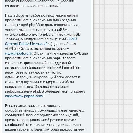
после обновления/исправления условий
означает ваше согласие с ними.
Наши форумы работают под управлением
программного обеспечения для создания
конференций phpBB (в дальнейшем «они»,
«программное обеспечение phpBB»,
«www.phpbb.com», «phpBB Limited», «phpBB
Teams»), выпущенного по лицензии «
GNU
General Public License v2
» (в дальнейшем
«GPL»). Скачать его можно по адресу
www.phpbb.com
. Ограничения лицензии GPL для
программного обеспечения phpBB строго
связаны с организацией и поддержкой
интернет-конференций, и phpBB Limited не
несёт ответственности за то, что
администрация конференций определяет в
качестве допустимого содержания и/или
поведения в них. За дополнительной
информацией о phpBB обращайтесь по адресу
https://www.phpbb.com/
.
Вы соглашаетесь не размещать
оскорбительных, угрожающих, клеветнических
сообщений, порнографических сообщений,
призывов к национальной розни и прочих
сообщений, которые могут нарушить законы
вашей страны, страны, которая предоставляет