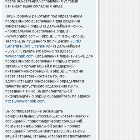
после обновления/исправления условий
означает ваше согласие с ними.
Наши форумы работают под управлением
программного обеспечения для создания
конференций phpBB (в дальнейшем «они»,
«программное обеспечение phpBB»,
«www.phpbb.com», «phpBB Limited», «phpBB
Teams»), выпущенного по лицензии «
GNU
General Public License v2
» (в дальнейшем
«GPL»). Скачать его можно по адресу
www.phpbb.com
. Ограничения лицензии GPL для
программного обеспечения phpBB строго
связаны с организацией и поддержкой
интернет-конференций, и phpBB Limited не
несёт ответственности за то, что
администрация конференций определяет в
качестве допустимого содержания и/или
поведения в них. За дополнительной
информацией о phpBB обращайтесь по адресу
https://www.phpbb.com/
.
Вы соглашаетесь не размещать
оскорбительных, угрожающих, клеветнических
сообщений, порнографических сообщений,
призывов к национальной розни и прочих
сообщений, которые могут нарушить законы
вашей страны, страны, которая предоставляет