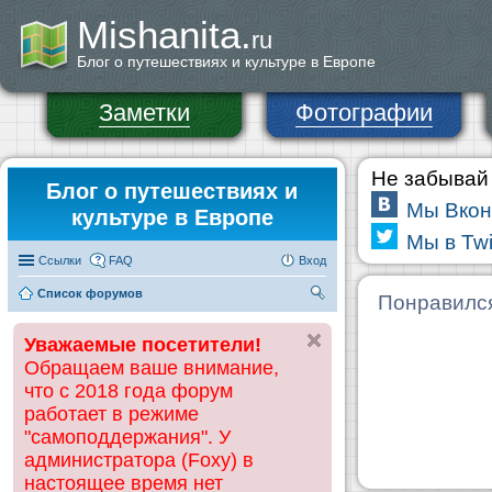
Mishanita.
ru
Блог о путешествиях и культуре в Европе
Заметки
Фотографии
Не забывай 
Блог о путешествиях и
Мы Вкон
культуре в Европе
Мы в Twi
Ссылки
FAQ
Вход
Список форумов
П
Понравилс
ои
Уважаемые посетители!
ск
Обращаем ваше внимание,
что с 2018 года форум
работает в режиме
"самоподдержания". У
администратора (Foxy) в
настоящее время нет