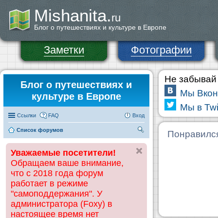
Mishanita.
ru
Блог о путешествиях и культуре в Европе
Заметки
Фотографии
Не забывай 
Блог о путешествиях и
Мы Вкон
культуре в Европе
Мы в Twi
Ссылки
FAQ
Вход
Список форумов
П
Понравилс
ои
Уважаемые посетители!
ск
Обращаем ваше внимание,
что с 2018 года форум
работает в режиме
"самоподдержания". У
администратора (Foxy) в
настоящее время нет