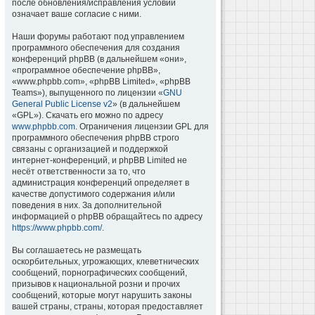
после обновления/исправления условий
означает ваше согласие с ними.
Наши форумы работают под управлением
программного обеспечения для создания
конференций phpBB (в дальнейшем «они»,
«программное обеспечение phpBB»,
«www.phpbb.com», «phpBB Limited», «phpBB
Teams»), выпущенного по лицензии «
GNU
General Public License v2
» (в дальнейшем
«GPL»). Скачать его можно по адресу
www.phpbb.com
. Ограничения лицензии GPL для
программного обеспечения phpBB строго
связаны с организацией и поддержкой
интернет-конференций, и phpBB Limited не
несёт ответственности за то, что
администрация конференций определяет в
качестве допустимого содержания и/или
поведения в них. За дополнительной
информацией о phpBB обращайтесь по адресу
https://www.phpbb.com/
.
Вы соглашаетесь не размещать
оскорбительных, угрожающих, клеветнических
сообщений, порнографических сообщений,
призывов к национальной розни и прочих
сообщений, которые могут нарушить законы
вашей страны, страны, которая предоставляет