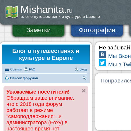
Mishanita.
ru
Блог о путешествиях и культуре в Европе
Заметки
Фотографии
Не забывай 
Блог о путешествиях и
Мы Вкон
культуре в Европе
Мы в Twi
Ссылки
FAQ
Вход
Список форумов
П
Понравилс
ои
Уважаемые посетители!
ск
Обращаем ваше внимание,
что с 2018 года форум
работает в режиме
"самоподдержания". У
администратора (Foxy) в
настоящее время нет