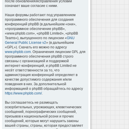
после обновления/исправления условий
означает ваше согласие с ними.
Наши форумы работают под управлением
программного обеспечения для создания
конференций phpBB (в дальнейшем «они»,
«программное обеспечение phpBB»,
«www.phpbb.com», «phpBB Limited», «phpBB
Teams»), выпущенного по лицензии «
GNU
General Public License v2
» (в дальнейшем
«GPL»). Скачать его можно по адресу
www.phpbb.com
. Ограничения лицензии GPL для
программного обеспечения phpBB строго
связаны с организацией и поддержкой
интернет-конференций, и phpBB Limited не
несёт ответственности за то, что
администрация конференций определяет в
качестве допустимого содержания и/или
поведения в них. За дополнительной
информацией о phpBB обращайтесь по адресу
https://www.phpbb.com/
.
Вы соглашаетесь не размещать
оскорбительных, угрожающих, клеветнических
сообщений, порнографических сообщений,
призывов к национальной розни и прочих
сообщений, которые могут нарушить законы
вашей страны, страны, которая предоставляет