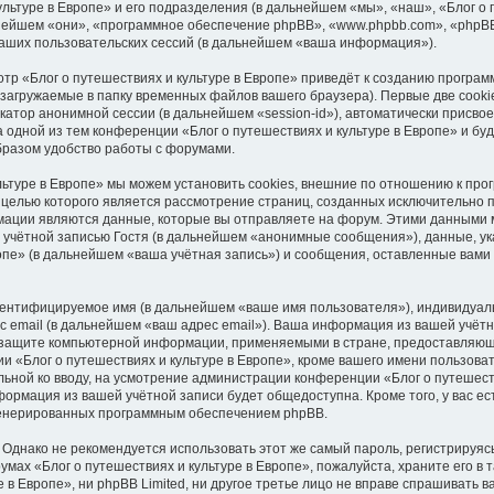
ультуре в Европе» и его подразделения (в дальнейшем «мы», «наш», «Блог о
дальнейшем «они», «программное обеспечение phpBB», «www.phpbb.com», «phpB
аших пользовательских сессий (в дальнейшем «ваша информация»).
тр «Блог о путешествиях и культуре в Европе» приведёт к созданию програ
загружаемые в папку временных файлов вашего браузера). Первые две cooki
катор анонимной сессии (в дальнейшем «session-id»), автоматически присв
 одной из тем конференции «Блог о путешествиях и культуре в Европе» и бу
бразом удобство работы с форумами.
льтуре в Европе» мы можем установить cookies, внешние по отношению к пр
, целью которого является рассмотрение страниц, созданных исключительно
ции являются данные, которые вы отправляете на форум. Этими данными мо
учётной записью Гостя (в дальнейшем «анонимные сообщения»), данные, у
ропе» (в дальнейшем «ваша учётная запись») и сообщения, оставленные вами
идентифицируемое имя (в дальнейшем «ваше имя пользователя»), индивидуал
с email (в дальнейшем «ваш адрес email»). Ваша информация из вашей учёт
о защите компьютерной информации, применяемыми в стране, предоставляюще
«Блог о путешествиях и культуре в Европе», кроме вашего имени пользоват
ельной ко вводу, на усмотрение администрации конференции «Блог о путешеств
нформация из вашей учётной записи будет общедоступна. Кроме того, у вас е
сгенерированных программным обеспечением phpBB.
нако не рекомендуется использовать этот же самый пароль, регистрируясь
мах «Блог о путешествиях и культуре в Европе», пожалуйста, храните его в т
 в Европе», ни phpBB Limited, ни другое третье лицо не вправе спрашивать в