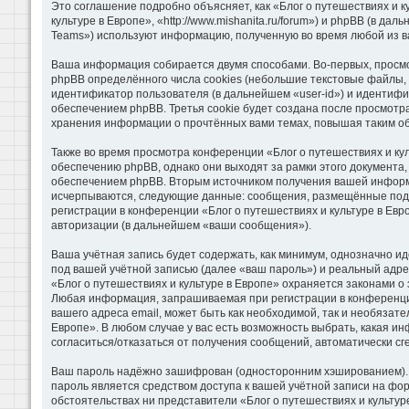
Это соглашение подробно объясняет, как «Блог о путешествиях и к
культуре в Европе», «http://www.mishanita.ru/forum») и phpBB (в 
Teams») используют информацию, полученную во время любой из в
Ваша информация собирается двумя способами. Во-первых, просмо
phpBB определённого числа cookies (небольшие текстовые файлы, 
идентификатор пользователя (в дальнейшем «user-id») и идентифи
обеспечением phpBB. Третья cookie будет создана после просмотра
хранения информации о прочтённых вами темах, повышая таким о
Также во время просмотра конференции «Блог о путешествиях и ку
обеспечению phpBB, однако они выходят за рамки этого документа
обеспечением phpBB. Вторым источником получения вашей информа
исчерпываются, следующие данные: сообщения, размещённые под 
регистрации в конференции «Блог о путешествиях и культуре в Ев
авторизации (в дальнейшем «ваши сообщения»).
Ваша учётная запись будет содержать, как минимум, однозначно 
под вашей учётной записью (далее «ваш пароль») и реальный адре
«Блог о путешествиях и культуре в Европе» охраняется законами 
Любая информация, запрашиваемая при регистрации в конференции 
вашего адреса email, может быть как необходимой, так и необязат
Европе». В любом случае у вас есть возможность выбрать, какая и
согласиться/отказаться от получения сообщений, автоматически 
Ваш пароль надёжно зашифрован (односторонним хэшированием). Од
пароль является средством доступа к вашей учётной записи на фору
обстоятельствах ни представители «Блог о путешествиях и культуре