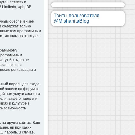
 путешествиях и
B Limited», «phpBB
Твиты пользователя
@MishanitaBlog
ммным обеспечением
e содержат только
оенные вам программным
дет использоваться для
ограммному
 программным
гут быть, но не
казанные при
 после регистрации и
ьный пароль для входа
ной записи на форумах
й нам услуги хостинга.
еля, вашего пароля и
иях и культуре в
сть возможность
 на других сайтах. Ваш
айне, ни при каких
аш пароль. В случае,