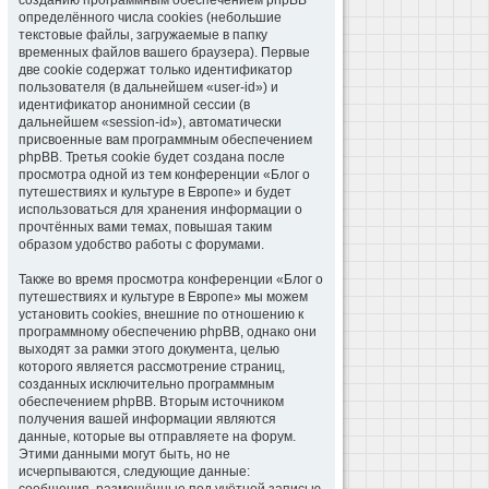
созданию программным обеспечением phpBB
определённого числа cookies (небольшие
текстовые файлы, загружаемые в папку
временных файлов вашего браузера). Первые
две cookie содержат только идентификатор
пользователя (в дальнейшем «user-id») и
идентификатор анонимной сессии (в
дальнейшем «session-id»), автоматически
присвоенные вам программным обеспечением
phpBB. Третья cookie будет создана после
просмотра одной из тем конференции «Блог о
путешествиях и культуре в Европе» и будет
использоваться для хранения информации о
прочтённых вами темах, повышая таким
образом удобство работы с форумами.
Также во время просмотра конференции «Блог о
путешествиях и культуре в Европе» мы можем
установить cookies, внешние по отношению к
программному обеспечению phpBB, однако они
выходят за рамки этого документа, целью
которого является рассмотрение страниц,
созданных исключительно программным
обеспечением phpBB. Вторым источником
получения вашей информации являются
данные, которые вы отправляете на форум.
Этими данными могут быть, но не
исчерпываются, следующие данные: