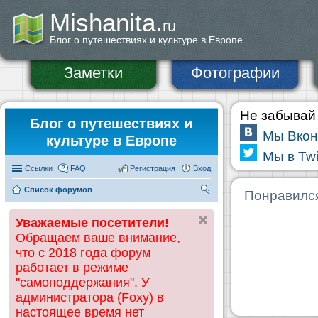
Mishanita.
ru
Блог о путешествиях и культуре в Европе
Заметки
Фотографии
Не забывай 
Блог о путешествиях и
Мы Вкон
культуре в Европе
Мы в Twi
Ссылки
FAQ
Регистрация
Вход
Список форумов
П
Понравилс
ои
Уважаемые посетители!
ск
Обращаем ваше внимание,
что с 2018 года форум
работает в режиме
"самоподдержания". У
администратора (Foxy) в
настоящее время нет