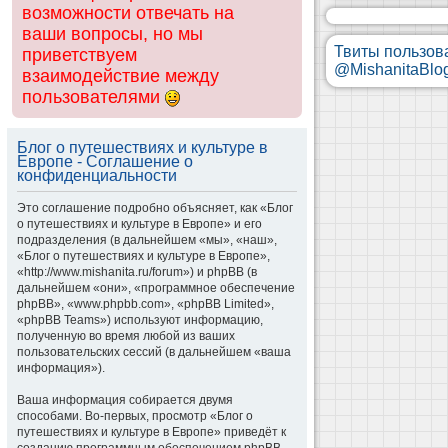
возможности отвечать на
ваши вопросы, но мы
Твиты пользов
приветствуем
@MishanitaBlo
взаимодействие между
пользователями
Блог о путешествиях и культуре в
Европе - Соглашение о
конфиденциальности
Это соглашение подробно объясняет, как «Блог
о путешествиях и культуре в Европе» и его
подразделения (в дальнейшем «мы», «наш»,
«Блог о путешествиях и культуре в Европе»,
«http://www.mishanita.ru/forum») и phpBB (в
дальнейшем «они», «программное обеспечение
phpBB», «www.phpbb.com», «phpBB Limited»,
«phpBB Teams») используют информацию,
полученную во время любой из ваших
пользовательских сессий (в дальнейшем «ваша
информация»).
Ваша информация собирается двумя
способами. Во-первых, просмотр «Блог о
путешествиях и культуре в Европе» приведёт к