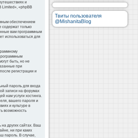
 путешествиях и
B Limited», «phpBB
Твиты пользователя
@MishanitaBlog
ммным обеспечением
e содержат только
оенные вам программным
дет использоваться для
ограммному
 программным
гут быть, но не
казанные при
 после регистрации и
ьный пароль для входа
ной записи на форумах
й нам услуги хостинга.
еля, вашего пароля и
иях и культуре в
сть возможность
 на других сайтах. Ваш
айне, ни при каких
аш пароль. В случае,