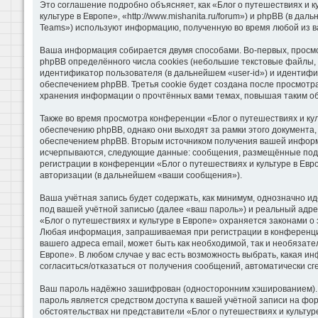
Это соглашение подробно объясняет, как «Блог о путешествиях и к
культуре в Европе», «http://www.mishanita.ru/forum») и phpBB (в 
Teams») используют информацию, полученную во время любой из в
Ваша информация собирается двумя способами. Во-первых, просмо
phpBB определённого числа cookies (небольшие текстовые файлы, 
идентификатор пользователя (в дальнейшем «user-id») и идентифи
обеспечением phpBB. Третья cookie будет создана после просмотра
хранения информации о прочтённых вами темах, повышая таким о
Также во время просмотра конференции «Блог о путешествиях и ку
обеспечению phpBB, однако они выходят за рамки этого документа
обеспечением phpBB. Вторым источником получения вашей информа
исчерпываются, следующие данные: сообщения, размещённые под 
регистрации в конференции «Блог о путешествиях и культуре в Ев
авторизации (в дальнейшем «ваши сообщения»).
Ваша учётная запись будет содержать, как минимум, однозначно 
под вашей учётной записью (далее «ваш пароль») и реальный адре
«Блог о путешествиях и культуре в Европе» охраняется законами 
Любая информация, запрашиваемая при регистрации в конференции 
вашего адреса email, может быть как необходимой, так и необязат
Европе». В любом случае у вас есть возможность выбрать, какая и
согласиться/отказаться от получения сообщений, автоматически 
Ваш пароль надёжно зашифрован (односторонним хэшированием). Од
пароль является средством доступа к вашей учётной записи на фору
обстоятельствах ни представители «Блог о путешествиях и культуре