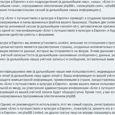
ультуре в Европе» и его подразделения (в дальнейшем «мы», «наш», «Блог о
дальнейшем «они», «программное обеспечение phpBB», «www.phpbb.com», «phpB
аших пользовательских сессий (в дальнейшем «ваша информация»).
тр «Блог о путешествиях и культуре в Европе» приведёт к созданию програ
загружаемые в папку временных файлов вашего браузера). Первые две cooki
катор анонимной сессии (в дальнейшем «session-id»), автоматически присв
 одной из тем конференции «Блог о путешествиях и культуре в Европе» и бу
бразом удобство работы с форумами.
льтуре в Европе» мы можем установить cookies, внешние по отношению к пр
, целью которого является рассмотрение страниц, созданных исключительно
ции являются данные, которые вы отправляете на форум. Этими данными мо
учётной записью Гостя (в дальнейшем «анонимные сообщения»), данные, у
ропе» (в дальнейшем «ваша учётная запись») и сообщения, оставленные вами
идентифицируемое имя (в дальнейшем «ваше имя пользователя»), индивидуал
с email (в дальнейшем «ваш адрес email»). Ваша информация из вашей учёт
о защите компьютерной информации, применяемыми в стране, предоставляюще
«Блог о путешествиях и культуре в Европе», кроме вашего имени пользоват
ельной ко вводу, на усмотрение администрации конференции «Блог о путешеств
нформация из вашей учётной записи будет общедоступна. Кроме того, у вас е
сгенерированных программным обеспечением phpBB.
нако не рекомендуется использовать этот же самый пароль, регистрируясь
мах «Блог о путешествиях и культуре в Европе», пожалуйста, храните его в т
 в Европе», ни phpBB Limited, ни другое третье лицо не вправе спрашивать в