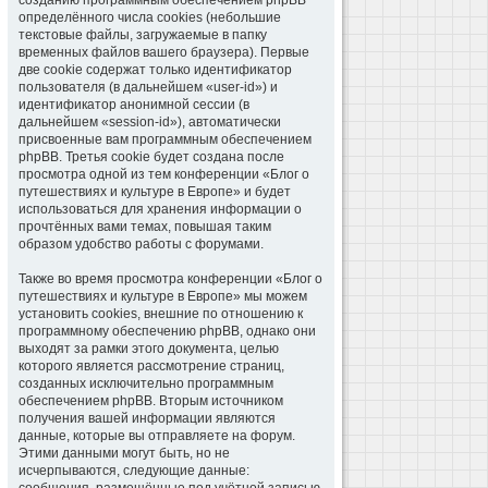
созданию программным обеспечением phpBB
определённого числа cookies (небольшие
текстовые файлы, загружаемые в папку
временных файлов вашего браузера). Первые
две cookie содержат только идентификатор
пользователя (в дальнейшем «user-id») и
идентификатор анонимной сессии (в
дальнейшем «session-id»), автоматически
присвоенные вам программным обеспечением
phpBB. Третья cookie будет создана после
просмотра одной из тем конференции «Блог о
путешествиях и культуре в Европе» и будет
использоваться для хранения информации о
прочтённых вами темах, повышая таким
образом удобство работы с форумами.
Также во время просмотра конференции «Блог о
путешествиях и культуре в Европе» мы можем
установить cookies, внешние по отношению к
программному обеспечению phpBB, однако они
выходят за рамки этого документа, целью
которого является рассмотрение страниц,
созданных исключительно программным
обеспечением phpBB. Вторым источником
получения вашей информации являются
данные, которые вы отправляете на форум.
Этими данными могут быть, но не
исчерпываются, следующие данные: