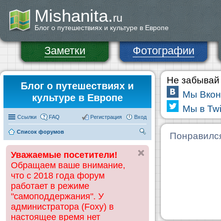
Mishanita.
ru
Блог о путешествиях и культуре в Европе
Заметки
Фотографии
Не забывай 
Блог о путешествиях и
Мы Вкон
культуре в Европе
Мы в Twi
Ссылки
FAQ
Регистрация
Вход
Список форумов
П
Понравилс
ои
Уважаемые посетители!
ск
Обращаем ваше внимание,
что с 2018 года форум
работает в режиме
"самоподдержания". У
администратора (Foxy) в
настоящее время нет