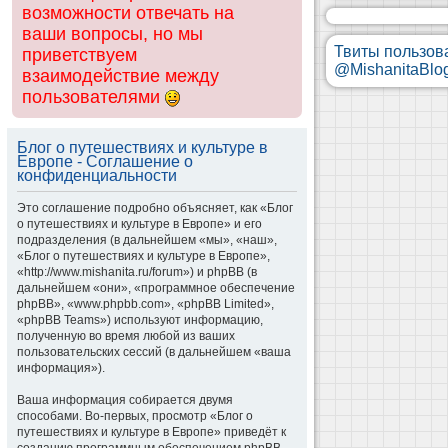
возможности отвечать на
ваши вопросы, но мы
Твиты пользов
приветствуем
@MishanitaBlo
взаимодействие между
пользователями
Блог о путешествиях и культуре в
Европе - Соглашение о
конфиденциальности
Это соглашение подробно объясняет, как «Блог
о путешествиях и культуре в Европе» и его
подразделения (в дальнейшем «мы», «наш»,
«Блог о путешествиях и культуре в Европе»,
«http://www.mishanita.ru/forum») и phpBB (в
дальнейшем «они», «программное обеспечение
phpBB», «www.phpbb.com», «phpBB Limited»,
«phpBB Teams») используют информацию,
полученную во время любой из ваших
пользовательских сессий (в дальнейшем «ваша
информация»).
Ваша информация собирается двумя
способами. Во-первых, просмотр «Блог о
путешествиях и культуре в Европе» приведёт к