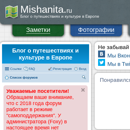
Mishanita.
ru
Блог о путешествиях и культуре в Европе
Заметки
Фотографии
Не забывай 
Блог о путешествиях и
Мы Вкон
культуре в Европе
Мы в Twi
Ссылки
FAQ
Регистрация
Вход
Список форумов
П
Понравилс
ои
Уважаемые посетители!
ск
Обращаем ваше внимание,
что с 2018 года форум
работает в режиме
"самоподдержания". У
администратора (Foxy) в
настоящее время нет