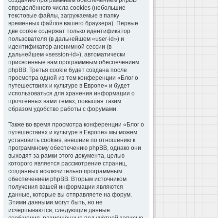
созданию программным обеспечением phpBB
определённого числа cookies (небольшие
текстовые файлы, загружаемые в папку
временных файлов вашего браузера). Первые
две cookie содержат только идентификатор
пользователя (в дальнейшем «user-id») и
идентификатор анонимной сессии (в
дальнейшем «session-id»), автоматически
присвоенные вам программным обеспечением
phpBB. Третья cookie будет создана после
просмотра одной из тем конференции «Блог о
путешествиях и культуре в Европе» и будет
использоваться для хранения информации о
прочтённых вами темах, повышая таким
образом удобство работы с форумами.
Также во время просмотра конференции «Блог о
путешествиях и культуре в Европе» мы можем
установить cookies, внешние по отношению к
программному обеспечению phpBB, однако они
выходят за рамки этого документа, целью
которого является рассмотрение страниц,
созданных исключительно программным
обеспечением phpBB. Вторым источником
получения вашей информации являются
данные, которые вы отправляете на форум.
Этими данными могут быть, но не
исчерпываются, следующие данные: