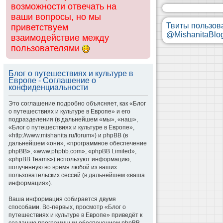
возможности отвечать на
ваши вопросы, но мы
Твиты пользов
приветствуем
@MishanitaBlo
взаимодействие между
пользователями
Блог о путешествиях и культуре в
Европе - Соглашение о
конфиденциальности
Это соглашение подробно объясняет, как «Блог
о путешествиях и культуре в Европе» и его
подразделения (в дальнейшем «мы», «наш»,
«Блог о путешествиях и культуре в Европе»,
«http://www.mishanita.ru/forum») и phpBB (в
дальнейшем «они», «программное обеспечение
phpBB», «www.phpbb.com», «phpBB Limited»,
«phpBB Teams») используют информацию,
полученную во время любой из ваших
пользовательских сессий (в дальнейшем «ваша
информация»).
Ваша информация собирается двумя
способами. Во-первых, просмотр «Блог о
путешествиях и культуре в Европе» приведёт к