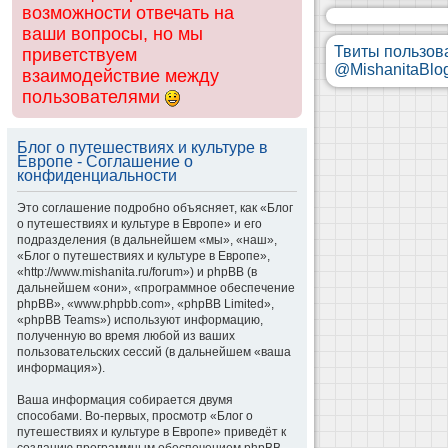
возможности отвечать на
ваши вопросы, но мы
Твиты пользов
приветствуем
@MishanitaBlo
взаимодействие между
пользователями
Блог о путешествиях и культуре в
Европе - Соглашение о
конфиденциальности
Это соглашение подробно объясняет, как «Блог
о путешествиях и культуре в Европе» и его
подразделения (в дальнейшем «мы», «наш»,
«Блог о путешествиях и культуре в Европе»,
«http://www.mishanita.ru/forum») и phpBB (в
дальнейшем «они», «программное обеспечение
phpBB», «www.phpbb.com», «phpBB Limited»,
«phpBB Teams») используют информацию,
полученную во время любой из ваших
пользовательских сессий (в дальнейшем «ваша
информация»).
Ваша информация собирается двумя
способами. Во-первых, просмотр «Блог о
путешествиях и культуре в Европе» приведёт к