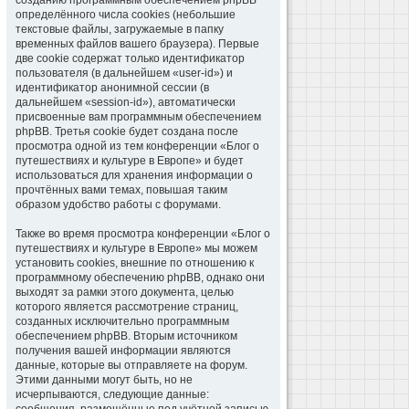
созданию программным обеспечением phpBB
определённого числа cookies (небольшие
текстовые файлы, загружаемые в папку
временных файлов вашего браузера). Первые
две cookie содержат только идентификатор
пользователя (в дальнейшем «user-id») и
идентификатор анонимной сессии (в
дальнейшем «session-id»), автоматически
присвоенные вам программным обеспечением
phpBB. Третья cookie будет создана после
просмотра одной из тем конференции «Блог о
путешествиях и культуре в Европе» и будет
использоваться для хранения информации о
прочтённых вами темах, повышая таким
образом удобство работы с форумами.
Также во время просмотра конференции «Блог о
путешествиях и культуре в Европе» мы можем
установить cookies, внешние по отношению к
программному обеспечению phpBB, однако они
выходят за рамки этого документа, целью
которого является рассмотрение страниц,
созданных исключительно программным
обеспечением phpBB. Вторым источником
получения вашей информации являются
данные, которые вы отправляете на форум.
Этими данными могут быть, но не
исчерпываются, следующие данные: