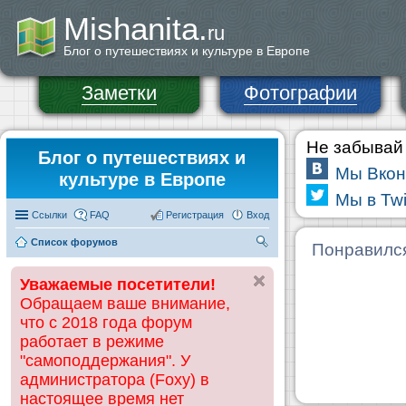
Mishanita.
ru
Блог о путешествиях и культуре в Европе
Заметки
Фотографии
Не забывай 
Блог о путешествиях и
Мы Вкон
культуре в Европе
Мы в Twi
Ссылки
FAQ
Регистрация
Вход
Список форумов
П
Понравилс
ои
Уважаемые посетители!
ск
Обращаем ваше внимание,
что с 2018 года форум
работает в режиме
"самоподдержания". У
администратора (Foxy) в
настоящее время нет