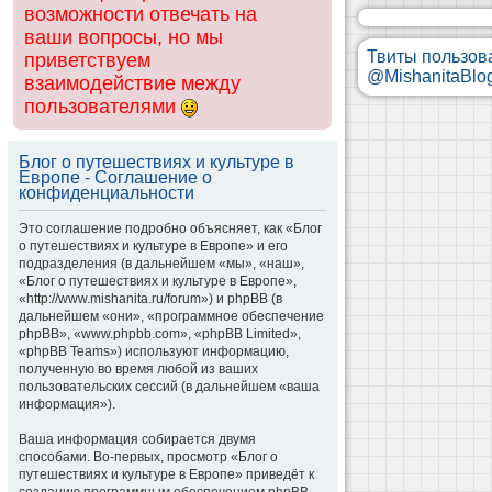
возможности отвечать на
ваши вопросы, но мы
Твиты пользов
приветствуем
@MishanitaBlo
взаимодействие между
пользователями
Блог о путешествиях и культуре в
Европе - Соглашение о
конфиденциальности
Это соглашение подробно объясняет, как «Блог
о путешествиях и культуре в Европе» и его
подразделения (в дальнейшем «мы», «наш»,
«Блог о путешествиях и культуре в Европе»,
«http://www.mishanita.ru/forum») и phpBB (в
дальнейшем «они», «программное обеспечение
phpBB», «www.phpbb.com», «phpBB Limited»,
«phpBB Teams») используют информацию,
полученную во время любой из ваших
пользовательских сессий (в дальнейшем «ваша
информация»).
Ваша информация собирается двумя
способами. Во-первых, просмотр «Блог о
путешествиях и культуре в Европе» приведёт к