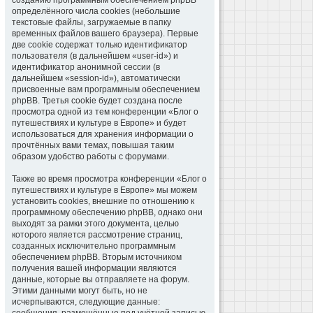
созданию программным обеспечением phpBB
определённого числа cookies (небольшие
текстовые файлы, загружаемые в папку
временных файлов вашего браузера). Первые
две cookie содержат только идентификатор
пользователя (в дальнейшем «user-id») и
идентификатор анонимной сессии (в
дальнейшем «session-id»), автоматически
присвоенные вам программным обеспечением
phpBB. Третья cookie будет создана после
просмотра одной из тем конференции «Блог о
путешествиях и культуре в Европе» и будет
использоваться для хранения информации о
прочтённых вами темах, повышая таким
образом удобство работы с форумами.
Также во время просмотра конференции «Блог о
путешествиях и культуре в Европе» мы можем
установить cookies, внешние по отношению к
программному обеспечению phpBB, однако они
выходят за рамки этого документа, целью
которого является рассмотрение страниц,
созданных исключительно программным
обеспечением phpBB. Вторым источником
получения вашей информации являются
данные, которые вы отправляете на форум.
Этими данными могут быть, но не
исчерпываются, следующие данные: