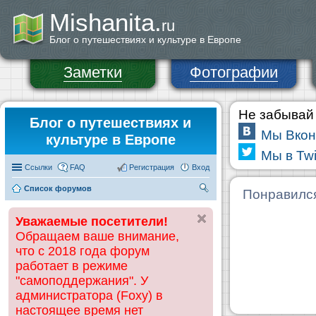
Mishanita.
ru
Блог о путешествиях и культуре в Европе
Заметки
Фотографии
Не забывай 
Блог о путешествиях и
Мы Вкон
культуре в Европе
Мы в Twi
Ссылки
FAQ
Регистрация
Вход
Список форумов
П
Понравилс
ои
Уважаемые посетители!
ск
Обращаем ваше внимание,
что с 2018 года форум
работает в режиме
"самоподдержания". У
администратора (Foxy) в
настоящее время нет