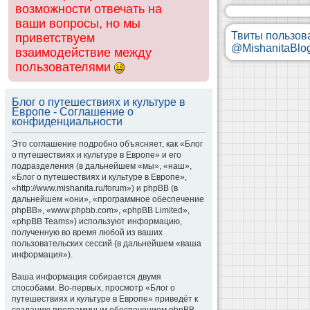
возможности отвечать на
ваши вопросы, но мы
Твиты пользов
приветствуем
@MishanitaBlo
взаимодействие между
пользователями
Блог о путешествиях и культуре в
Европе - Соглашение о
конфиденциальности
Это соглашение подробно объясняет, как «Блог
о путешествиях и культуре в Европе» и его
подразделения (в дальнейшем «мы», «наш»,
«Блог о путешествиях и культуре в Европе»,
«http://www.mishanita.ru/forum») и phpBB (в
дальнейшем «они», «программное обеспечение
phpBB», «www.phpbb.com», «phpBB Limited»,
«phpBB Teams») используют информацию,
полученную во время любой из ваших
пользовательских сессий (в дальнейшем «ваша
информация»).
Ваша информация собирается двумя
способами. Во-первых, просмотр «Блог о
путешествиях и культуре в Европе» приведёт к