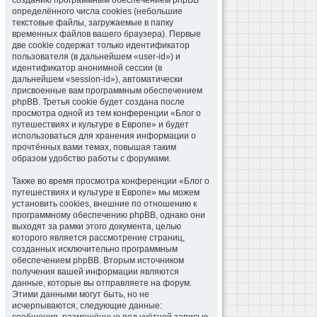
созданию программным обеспечением phpBB
определённого числа cookies (небольшие
текстовые файлы, загружаемые в папку
временных файлов вашего браузера). Первые
две cookie содержат только идентификатор
пользователя (в дальнейшем «user-id») и
идентификатор анонимной сессии (в
дальнейшем «session-id»), автоматически
присвоенные вам программным обеспечением
phpBB. Третья cookie будет создана после
просмотра одной из тем конференции «Блог о
путешествиях и культуре в Европе» и будет
использоваться для хранения информации о
прочтённых вами темах, повышая таким
образом удобство работы с форумами.
Также во время просмотра конференции «Блог о
путешествиях и культуре в Европе» мы можем
установить cookies, внешние по отношению к
программному обеспечению phpBB, однако они
выходят за рамки этого документа, целью
которого является рассмотрение страниц,
созданных исключительно программным
обеспечением phpBB. Вторым источником
получения вашей информации являются
данные, которые вы отправляете на форум.
Этими данными могут быть, но не
исчерпываются, следующие данные: