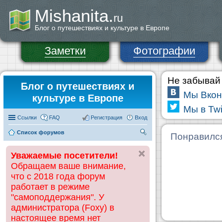
Mishanita.
ru
Блог о путешествиях и культуре в Европе
Заметки
Фотографии
Не забывай 
Блог о путешествиях и
Мы Вкон
культуре в Европе
Мы в Twi
Ссылки
FAQ
Регистрация
Вход
Список форумов
П
Понравилс
ои
Уважаемые посетители!
ск
Обращаем ваше внимание,
что с 2018 года форум
работает в режиме
"самоподдержания". У
администратора (Foxy) в
настоящее время нет