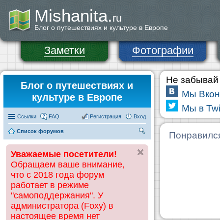
Mishanita.
ru
Блог о путешествиях и культуре в Европе
Заметки
Фотографии
Не забывай 
Блог о путешествиях и
Мы Вкон
культуре в Европе
Мы в Twi
Ссылки
FAQ
Регистрация
Вход
Список форумов
П
Понравилс
ои
Уважаемые посетители!
ск
Обращаем ваше внимание,
что с 2018 года форум
работает в режиме
"самоподдержания". У
администратора (Foxy) в
настоящее время нет