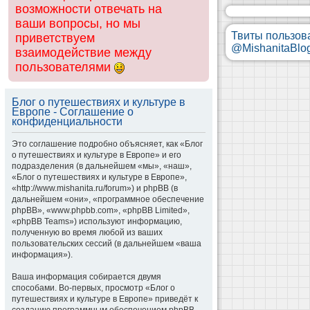
возможности отвечать на
ваши вопросы, но мы
Твиты пользов
приветствуем
@MishanitaBlo
взаимодействие между
пользователями
Блог о путешествиях и культуре в
Европе - Соглашение о
конфиденциальности
Это соглашение подробно объясняет, как «Блог
о путешествиях и культуре в Европе» и его
подразделения (в дальнейшем «мы», «наш»,
«Блог о путешествиях и культуре в Европе»,
«http://www.mishanita.ru/forum») и phpBB (в
дальнейшем «они», «программное обеспечение
phpBB», «www.phpbb.com», «phpBB Limited»,
«phpBB Teams») используют информацию,
полученную во время любой из ваших
пользовательских сессий (в дальнейшем «ваша
информация»).
Ваша информация собирается двумя
способами. Во-первых, просмотр «Блог о
путешествиях и культуре в Европе» приведёт к