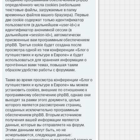
созданию программным обеспечением phpBB
определённого числа cookies (небольшие
текстовые файлы, загружаемые в папку
временных файлов вашего браузера). Первые
две cookie содержат только идентификатор
пользователя (в дальнейшем «user-id») и
идентификатор анонимной сессии (в
дальнейшем «session-id»), автоматически
присвоенные вам программным обеспечением
phpBB. Третья cookie будет создана после
просмотра одной из тем конференции «Блог о
путешествиях и культуре в Европе» и будет
использоваться для хранения информации о
прочтённых вами темах, повышая таким
образом удобство работы с форумами.
Также во время просмотра конференции «Блог о
путешествиях и культуре в Европе» мы можем
установить cookies, внешние по отношению к
программному обеспечению phpBB, однако они
выходят за рамки этого документа, целью
которого является рассмотрение страниц,
созданных исключительно программным
обеспечением phpBB. Вторым источником
получения вашей информации являются
данные, которые вы отправляете на форум.
Этими данными могут быть, но не
исчерпываются, следующие данные: