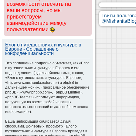
возможности отвечать на
ваши вопросы, но мы
Твиты пользов
приветствуем
@MishanitaBlo
взаимодействие между
пользователями
Блог о путешествиях и культуре в
Европе - Соглашение о
конфиденциальности
Это соглашение подробно объясняет, как «Блог
о путешествиях и культуре в Европе» и его
подразделения (в дальнейшем «мы», «наш»,
«Блог о путешествиях и культуре в Европе»,
«http://www.mishanita.ru/forum») и phpBB (в
дальнейшем «они», «программное обеспечение
phpBB», «www.phpbb.com», «phpBB Limited»,
«phpBB Teams») используют информацию,
полученную во время любой из ваших
пользовательских сессий (в дальнейшем «ваша
информация»).
Ваша информация собирается двумя
способами. Во-первых, просмотр «Блог о
путешествиях и культуре в Европе» приведёт к