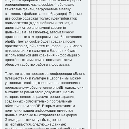
созданию программным обеспечением phpBB
определённого числа cookies (небольшие
текстовые файлы, загружаемые в папку
временных файлов вашего браузера). Первые
две cookie содержат только идентификатор
пользователя (в дальнейшем «user-id») и
идентификатор анонимной сессии (в
дальнейшем «session-id»), автоматически
присвоенные вам программным обеспечением
phpBB. Третья cookie будет создана после
просмотра одной из тем конференции «Блог о
путешествиях и культуре в Европе» и будет
использоваться для хранения информации о
прочтённых вами темах, повышая таким
образом удобство работы с форумами.
Также во время просмотра конференции «Блог о
путешествиях и культуре в Европе» мы можем
установить cookies, внешние по отношению к
программному обеспечению phpBB, однако они
выходят за рамки этого документа, целью
которого является рассмотрение страниц,
созданных исключительно программным
обеспечением phpBB. Вторым источником
получения вашей информации являются
данные, которые вы отправляете на форум.
Этими данными могут быть, но не
исчерпываются, следующие данные: