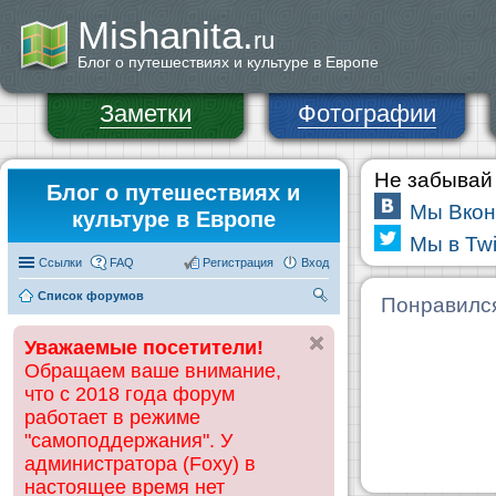
Mishanita.
ru
Блог о путешествиях и культуре в Европе
Заметки
Фотографии
Не забывай 
Блог о путешествиях и
Мы Вкон
культуре в Европе
Мы в Twi
Ссылки
FAQ
Регистрация
Вход
Список форумов
П
Понравилс
ои
Уважаемые посетители!
ск
Обращаем ваше внимание,
что с 2018 года форум
работает в режиме
"самоподдержания". У
администратора (Foxy) в
настоящее время нет